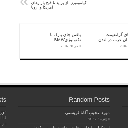
کیاموتورز، از پراید تا فتح بازارهای
امریکا و اروپا
ی گرانقیمت
یافتن جای پارک با
ن عرب در لندن‎
تکنولوژیBMW
می 28, 2016
sts
Random Posts
مورد عجیبِ آگاتا کریستی
ign
list
ژانویه 13, 2016
ژانویه 
استکهلم با جاذبه هایش عاشق تان می کند!