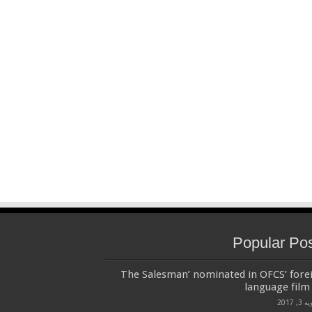
Popular Po
‘The Salesman’ nominated in OFCS’ fore
language film 
3, 2017