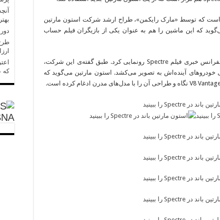
آنچه
بهتر
شین باند در Spectre یک استون مارتین DB10 است که توسط «مارک رایکمن»، طراح ارشد شرکت استون مارتین
 شده. «سم مندز»، کارگردان Spectre می‌گوید که این ماشین را هم به عنوان یکی از بازیگران فیلم حساب
دورا
طرح 
ارزا
استون مارتین، این ماشین جدید را همزمان با کنفرانس خبری فیلم Spectre رونمایی کرد. طبق گفته‌ی این شرکت،
اعتر
که ع
احی خودروهای آینده‌اش به تصویر می‌کشد. استون مارتین می‌گوید که
SNA