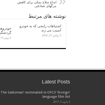
ابداع سلاح نمکی برای کاهش
مرگهای تصادفی
نوشته های مرتبط
اشتباهات رایجی که به خودرو
خودروها
آسیب می زند
گردشگرا
نوامبر 27, 2016
ژوئن 15, 2016
Latest Posts
‘The Salesman’ nominated in OFCS’ foreign
language film list
ژانویه 3, 2017