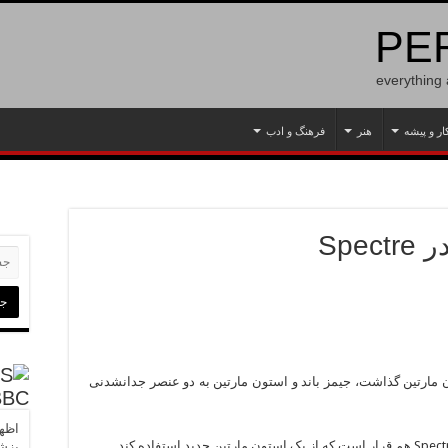
PER
everything
ار و پیشه
هنر
فرهنگ و ادب
Spe
قتی که شان کانری پا در یک DB5 استون مارتین گذاشت، جیمز باند و استون مارتین به دو عنصر جدانشدنی
BBC
اظها
پزشک