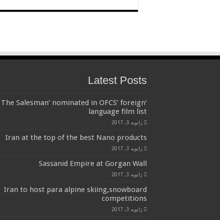
Latest Posts
‘The Salesman’ nominated in OFCS’ foreign
language film list
ژانویه 3, 2017
Iran at the top of the best Nano products
ژانویه 3, 2017
Sassanid Empire at Gorgan Wall
ژانویه 3, 2017
Iran to host para alpine skiing,snowboard
competitions
ژانویه 3, 2017