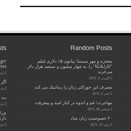
sts
Random Posts
معجزه و مهر سینما: پیانوی ۱۵ دلاری فیلم
ign
“کازابلانکا” را، به چهار میلیون و سیصد هزار دلار
list
می‌خرند
ژانویه 
آگوست 3, 2015
اگر 
مصرف این خوراکی زنان را رمانتیک می کند
مارس 28
اکتبر 5, 2015
بـه 
مهاجرت؛ غم و اندوه در کنار امید و پیشرفت
مارس 28
سپتامبر 30, 2015
چرا
۲۰ خصوصیتِ زنان شاد
دارن
ژوئن 27, 2015
مارس 28