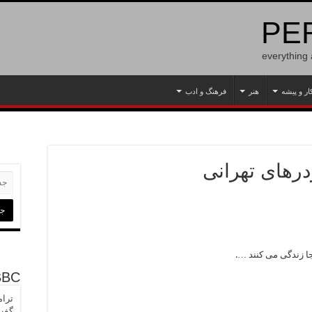
PER
everything
ار و پیشه
هنر
فرهنگ و ادب
ردرهای تهرانی
جا زندگی می کنند ….
BBC
ترام
گفت 