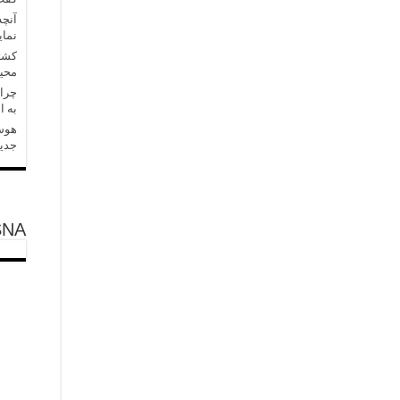
آنچه
نمای
کشتی
محی
چرا 
به ا
هوش 
جدید
SNA