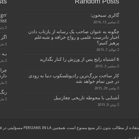
sts
Random Posts
گالرى سيحون:
ign
list
دسامبر 13, 2016
ژانویه 
چگونه به عنوان صاحب یک رسانه از بازتاب دادن
اخبار نادرست علمی و رواج خرافه و شبه‌علم
اگر 
پرهیز کنیم؟
مارس 28
جولای 7, 2015
بـه 
6 اشتباه رایج پس از ورزش را کنار بگذارید
مارس 28
دسامبر 3, 2015
چرا
کار ساخت بزرگ‌ترین رادیوتلسکوپ دنیا به زودی
دارن
در چین تمام خواهد شد
مارس 28
نوامبر 29, 2015
رنگ 
آشنایی با محوطه تاریخی چغازنبیل
مارس 28
ژوئن 9, 2015
ب بدون ذکر منبع ممنوع است. همچنین PERSIANS IN LA مسؤلیتی در قبال نوشته های انتخاب شده از سایر وب سایتها ندارد."