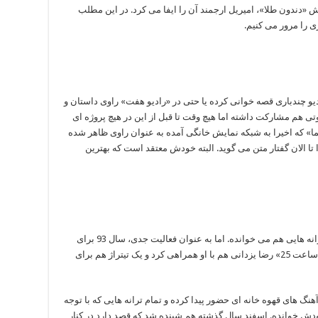
«دندون طلا»، امیریل ارجمند آن را ایفا می کرد. در این مطلب
ی را مرور می کنیم.
و چندباری قصه خوانی کرده یا حتی در «رادیو هفت» راوی داستان و
 هم مشارکت داشته اما هیچ وقت تا قبل از این در هیچ پروژه ای
ینما» که اخیرا به شبکه نمایش خانگی آمده به عنوان راوی ظاهر شده
ا تا الان گفتار متن می گوید. البته خودش معتقد است که بهترین
از همان بچگی به موسیقی علاقه داشته و گهگاه ترانه هایی هم می خوانده. اما به عنوان فعالیت جدی، سال 93 برای
گروه دارکوب چند ترانه خواند. بعد از آن در آلبوم «ساعت 25» رضا یزدانی هم با او همراهی کرد و یک تیتراژ هم برای
هنگ های قهوه خانه ای حضور پیدا کرده و تمام ترانه هایی که با توجه
ش خوانده. اسفند سال گذشته هم شینده شد که قصد دارد در کنار