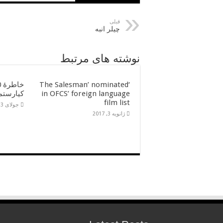
قبلی
چیلر انبه
نوشته های مرتبط
‘The Salesman’ nominated
in OFCS’ foreign language
کیارستم
film list
جولای 13, 2016
ژانویه 3, 2017