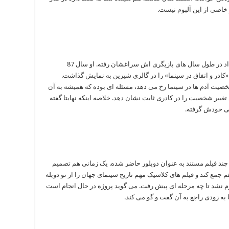
ر خاصی از این آلبوم نیست.
عکاسی هم یکی دیگر از فعالیت هایی است که بهداد در طول سال های بازیگری اش سراغشان رفته. او سال 87
د و 35 عکس با موضوع «کادر و اتفاق در سینما» را در گالری شیرین به نمایش گذاشت.
صیت آدم ها در سینما رخ می دهد، مسئله ای بوده که همیشه به آن
غییر شخصیت را در کادری ثابت نشان دهد. خلاصه اینکه نهایتا گفته
ی خودش گرفته.
ر چند فیلم مستند به عنوان دوبلور حاضر شده. یک زمانی هم تصمیم
 جمع کند و فیلم های کلاسیک مهم تاریخ سینمای جهان را از نو دوبله
م نشد تا چه مرحله ای پیش رفت. می گوید پروژه در حال انجام است
 به زودی راجع به آن گفت و گو می کند.