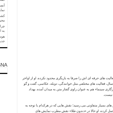
آنچه
نمای
کشتی
محی
چرا 
به ا
هوش 
جدید
SNA
لیت های حرفه ای اش را صرفا به بازیگری محدود نکرده. او از اواخر
هه هفتاد به سینما قدم گذاشت و در مدت این 15 سال، فعالیت های مختلفی مثل خوانندگی، دوبله، عکاسی، گفت و گو
گاری سینما» هم به عنوان راوی گفتار متن به میدان آمده. بهداد
 نیست.
یم های بسیار متفاوتی می رسید؛ نقش هایی که در هرکدام با توجه به
مل کرده. او حالا در «دندون طلا» نقش مطرب نمایش های