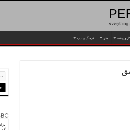
PER
everything
ار و پیشه
هنر
فرهنگ و ادب
اشق
BBC
ترام
گفت 