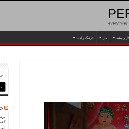
PER
everything
ار و پیشه
هنر
فرهنگ و ادب
خب
پزشک
گفت‌
آنچه