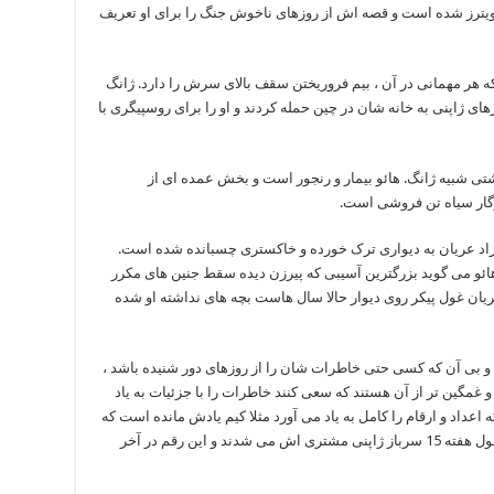
یترز شده است و قصه اش از روزهای ناخوش جنگ را برای او تعریف
ه هر مهمانی در آن ، بیم فروریختن سقف بالای سرش را دارد. ژانگ
آورد که در 15 سالگی ، سربازهای ژاپنی به خانه شان در چین حمله کردند و او را برای روسپیگری با
تی شبیه ژانگ. هائو بیمار و رنجور است و بخش عمده ای از
ار سیاه تن فروشی است.
وزاد عریان به دیواری ترک خورده و خاکستری چسبانده شده است.
هائو می گوید بزرگترین آسیبی که پیرزن دیده سقط جنین های مکرر
یان غول پیکر روی دیوار حالا سال هاست بچه های نداشته او شده
د و بی آن که کسی حتی خاطرات شان را از روزهای دور شنیده باشد ،
ر و غمگین تر از آن هستند که سعی کنند خاطرات را با جزئیات به یاد
ه اعداد و ارقام را کامل به یاد می آورد مثلا کیم یادش مانده است که
او را هم 15 سالگی ربودند یا به خاطر دارد که در طول هفته 15 سرباز ژاپنی مشتری اش می شدند و این رقم در آخر