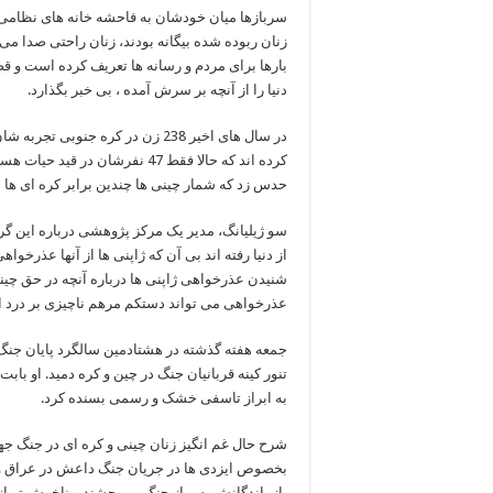
سربازها میان خودشان به فاحشه خانه های نظامی، خ
زنان ربوده شده بیگانه بودند، زنان راحتی صدا می
بارها برای مردم و رسانه ها تعریف کرده است و ق
دنیا را از آنچه بر سرش آمده ، بی خبر بگذارد.
در سال های اخیر 238 زن در کره جن
کرده اند که حالا فقط 47 نفرشان 
حدس زد که شمار چینی ها چندین برابر کره ای ها 
سو ژیلیانگ، مدیر یک مرکز پژوهشی درباره این گر
از دنیا رفته اند بی آن که ژاپنی ها از آنها عذرخو
شنیدن عذرخواهی ژاپنی ها درباره آنچه در حق چینی 
عذرخواهی می تواند دستکم مرهم ناچیزی بر درد ای
جمعه هفته گذشته در هشتادمین سالگرد پایان جنگ 
تنور کینه قربانیان جنگ در چین و کره دمید. او 
به ابراز تاسفی خشک و رسمی بسنده کرد.
شرح حال غم انگیز زنان چینی و کره ای در جنگ ج
بخصوص ایزدی ها در جریان جنگ داعش در عراق و
بازماندگانش پس از جنگ می چشند و ناخوش تر از هم