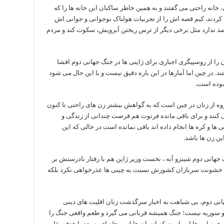
انه راحتی می گفتند و به همین خاطر ساکنان این خانه ها را که
 کردند. کیم قصه اش را از تجربیات هولناک نوجوانی و جوانی اش
صد ندارد مثل برخی دیگر از ترس ریختن آبرویش، سکوت کند و مردم
وبی تجربه شان را از روسپیگری اجباری برای ژاپنی ها در جنگ جهانی دوم افشا
در قید حیات هستند. در چین اما آمارها در این باره دقیق نیست و با این حال می شود
بوده است.
وه از زنان در چین است که به گواهش بیشتر زن های راحتی تا کنون
اهی کنند و برای باقی مانده فرتوت هم فرصت چندانی از زندگی و
ها و کره ها انجام داده اند باقی نمانده است در حالی که این
ن زن ها باشد.
جهانی دوم شینزو آبه ، نخست وزیر ژاپن هم با رفتار نادرستش بر
بابت خشونت سربازان کشورش نسبت به چینی ها عذرخواهی نکرد بلکه
هانی دوم، بی شباهت به اخبار سرگذشت زنان اقلیت های دینی
 سوریه نیست؛ جنگ همیشه قربانی می گیرد و طعم واقعی جنگ را
ه این ها این است که انسان ها از مرحله ای به بعد با هدف بقا