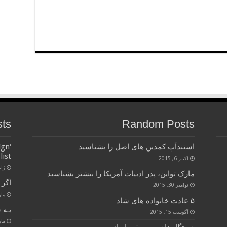
sts
Random Posts
استندآپ کمدین های اصل را بشناسید
ign
list
اکتبر 6, 2015
ژانویه
مارک تواین، پدر ادبیات آمریکا را بیشتر بشناسید
اگر 
نوامبر 30, 2015
مارس 
۵ عادت خانواده های شاد
بـه 
آگوست 15, 2015
مارس 