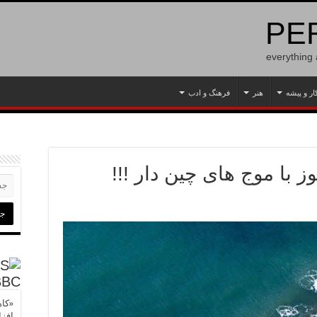
PER
everything
ار و پیشه
هنر
فرهنگ و ادب
 با موج های چین دار !!!
BBC
«کاه
افز