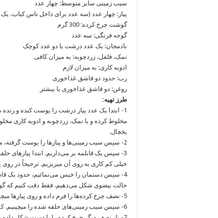
سیب زمینی سایز متوسط: چهار عدد
پیاز: چهار عدد (سه عدد برای داخل تاس کباب، ی
گوشت چرخ کرده: 300 گرم
گوجه فرنگی: سه عدد
بادمجان: یک عدد درشت یا دو عدد کوچک
نمک، فلفل، زردچوبه: به میزان کافی
ادویه کاری: به میزان لازم
رب: حدود دو قاشق غذاخوری
روغن: دو قاشق غذاخوری یا بیشتر
طرز تهیه:
1- ابتدا یک عدد پیاز درشت را پوست کنده و رنده
مخلوط کرده و با نمک، زردچوبه و ادویه کاری مخلوط
یخچال.
2- سپس سیب زمینی‌ها و پیازها را پوست گرفته، می‌شوئیم و به صورت حلقه ای برش می‌زنیم.
3- سپس یک قابلمه بر می‌داریم. ابتدا پیازهای حل
خیلی کم کاری به روی آن میریزیم. ترجیحاً در روی 
4- سپس دستمان را خیس می‌نمائیم، حدود یک ق
حالت بیضوی شکل می‌دهیم. فقط دقت کنیم که گوش
5- نصف چرخ کرده‌ها را فرم داده و روی پیازها میچینیم.
6- سپس سیب زمینی‌های حلقه شده را میچینیم. کمی نمک، فلفل و زردچوبه و خیلی کم کاری روی آنها می‌پاشیم.
7- باز نصف دیگر چرخ کرده را با دست شکل داده و روی سیب زمینی‌ها می‌چینیم.