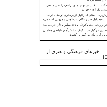
 گذشت؛ قالیباف تهدیدهای ترامپ را «دیپلماسی
شی تکراری» خواند
ش‌‌ رسانه‌های اسرائیل از برکناری دو مقام ارشد
د «به‌دلیل طرح ناکام سرنگونی جمهوری اسلامی»
پرونده ایمنی کودکان ۵۶۷ میلیون دلار جریمه شد
ندازی مرگبار در بانکوک؛ دانش‌آموز تایلندی معلمان
ربزرگ و مادربزرگش را کشت
خبرهای فرهنگی و هنری از
I