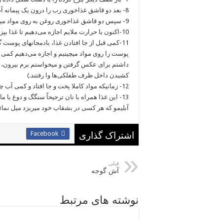
8- بعد دو قاشق غذاخوری رب را درون یک پیمانه آب سرد حل کرده و به روی آنها میریزیم.
9- سپس دو قاشق غذاخوری روغن به روی مواد میریزیم.
10-اکنون با حرارت ملایم اجازه می‌دهیم تا غذا بپزد.
11-کمی قبل از جا افتادن غذا، بادمجانهای پوست
پوست را روی مواد میچینیم و اجازه می‌دهیم کمی د
داشتم برای عکس گرفتن و میخواستم برم بیرون، با
کشیدن داخل ظرف طفلکی‌ها وا رفتند.)
12- زمانیکه مواد کاملا پخت و جا افتاد و کمی آب چرب و خوش طعم داشت، آماده سرو می‌باشد.
13- این غذا همراه با نان ترجیحاً سنگگ و دوغ ی
آبلیمو که هر کسی در بشقاب خود میریزد میل نمائی
Facebook
اشتراک گذاری
قبلی
آش گوجه
نوشته های مرتبط