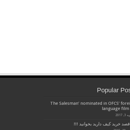
Popular Po
‘The Salesman’ nominated in OFCS’ fore
language film 
3, 2017
قصد خرید کیف دارید بخوانید !!!