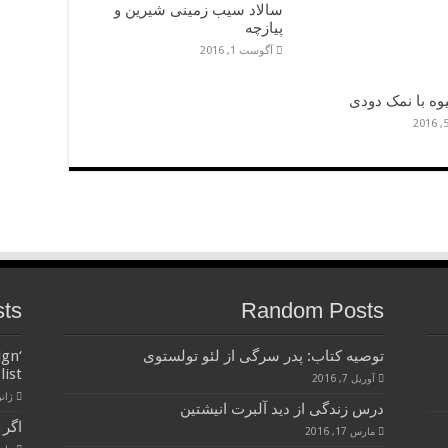
سالاد سیب زمینی شیرین و
پیازچه
آگوست 1, 2016
وه با نمک دودی
sts
Random Posts
توصیه کتاب: پدر سرگی از لئو تولستوی
ign
list
آوریل 7, 2016
ژانویه 
درس زندگی از دید آلبرت انیشتین
اگر 
مارس 17, 2016