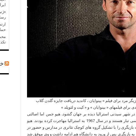
ایرا
«ژنر
رسان
ارتش
حملا
محمد
تکذی
خب
یگر مرد برای فیلم « بینوایان ، کاندید دریافت جایزه گلدن گلاب
 برای فیلمهای « بینوایان » و « کیت و لئوپلد »
ب سایت مووی مگ : هیو جکمن در سال 1968 در شهر سیدنی استرالیا دیده بر جهان گشود. هیو جمن اما اصالتی
استرالیایی ندارد چراکه پدر و مادرش هر دو انگلیسی تبار هستند و در سال 1967 به استرالیا مهاجرت کرده بودند. هیو
 بازیگری را با تشکیل گروه های کوچک تئاتری در مدارس و حضور در
به بازیگری پس از ورود به دانشگاه هم ادامه داشت و وی موفق شد