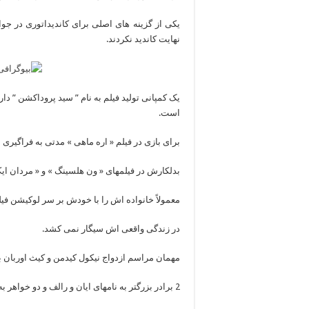
یکی از گزینه های اصلی برای کاندیداتوری در جوا
نهایت کاندید نکردند.
یک کمپانی تولید فیلم به نام ” سید پروداکشن ” د
است.
برای بازی در فیلم « اره ماهی » مدتی به فراگیری 
بدلکارش در فیلمهای « ون هلسینگ » و « مردان ای
معمولاً خانواده اش را با خودش بر سر لوکیشن فیل
در زندگی واقعی اش سیگار نمی کشد.
مهمان مراسم ازدواج نیکول کیدمن و کیث اوربان ب
2 برادر بزرگتر به نامهای ایان و رالف و دو خواهر به نامهای سونیا و زوئی دارد.