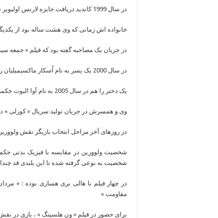
در سال 1999 کاندید دریافت جایزه لارنس اولیویر شده بود.
خانواده اش زمانی که وی هشت ساله بود از یکدیگر
در جریان یک مصاحبه گفته بود که فیلم « جمعه سی
در سال 2000 یک پسر به نام اُسکار ماکسیمیلیان را به فرزندخواندگی پذیرفت.
یک دختر را هم در سال 2005 به نام آوا الیوت جکمن به دخترخواندگی پذیرفت.
وی و همسرش در جریان تولید سریال « کورلی » در سال 1995 با یکدیگر آش
در روزهای آخر مراحل انتخاب بازیگر نقش ولوورین
شخصیت ولوورین در مقایسه با فیزیک بدنی جکمن ا
شخصیت به نوعی گرفته شده تا این بلندی قد چند
مقاومت »
برای حضور در فیلم « ون هلسینگ » ، بازی در نقش 