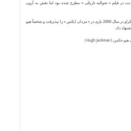
نت در فیلم « شوالیه تاریکی » مطرح شده بود اما نقش به آرون
دوست صمیمی راسل کراو هم به حساب می آید. کراو در سال 2000 بازی در « مردان ایکس » را نپذیرفت و شخصاً هیو
نهاد داد.