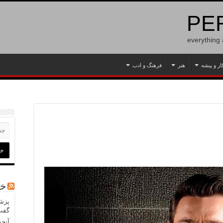
PER
everything
ار و پیشه
هنر
فرهنگ و ادب
خب
پزشک
گفت‌
آنچه