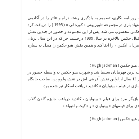
وزنامه نگاری، تصمیم به یادگیری رشته درام و تئاتر را در آکادمی
هنرهای زیبای غرب استرالیا گرفت و خیلی زود پیشنهاد بازی در مجموعه تلویزیونی « کوره لی » ( 1995 ) را دریافت کرد
ی جکمن محسوب می شد. پس از این مجموعه و حضور در چندین نقش
کوچک دیگر در مجموعه های تلویزیونی ، ستاره اقبال جکمن بالاخره در سال 1999 درخشید چراکه در این سال بریان
ردان ایکس » را ایفا کند و همین نقش هیو جکمن را مبدل به ستاره
ب ترین قهرمانان سینما شد و شهرت هیو جکمن به واسطه حضور در
این نقش، هر روز بیشتر شد. هیو جکمن حالا پس از 13 سال از اولین نقش آفرینی اش در نقش ولوورین، صاحب جایگاه
ی در فیلم « بینوایان » کاندید دریافت اسکار نیز شده بود.
ازیگر مرد برای فیلم « بینوایان ، کاندید دریافت جایزه گلدن گلاب
 برای فیلمهای « بینوایان » و « کیت و لئوپلد »