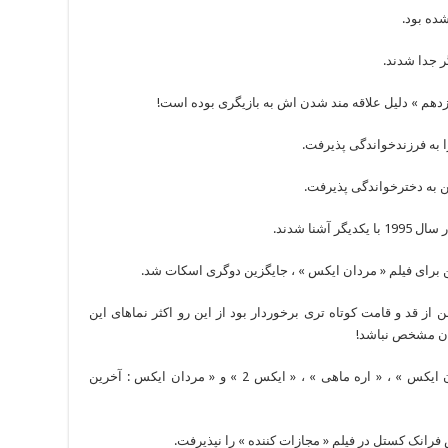
 جدا شدند.
زدهم » دلیل علاقه مند شدن اش به بازیگری بوده است!
نا شدند.
 برای فیلم « مردان ایکس » ، جایگزین دوگری اسکات شد.
ز قد و قامت کوتاه تری برخوردار بود از این رو اکثر نماهای این
ان مشخص نباشد!
در چهار فیلم با هالی بری همبازی بوده : « مردان ایکس » ، « اره ماهی » ، « ایکس 2 » و « مردان ایکس : آخرین
فرانک کستل در فیلم « مجازات کننده » را نپذیرفت.