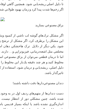
تا دليل اصلي ريشه‌يابي شود. همچنين گاهي اوقات
اگر زخم‌ها شدت پيدا كرد و زمان بهبود طولاني شد، 
بزاق مصنوعي بسازيد
اگر مشكل ترك‌هاي گوشه لب ناشي از كمبود ويتا
اين مشكل را برطرف كرد. اگر مشكل از ترشح زي
شود. يكي ديگر از دلایل ترک هاخشكي دهان اس
مختلفي مثل اشعه‌درماني، فيزيوتراپي و… دارند.
اما تا درمان قطعي مي‌توان از بزاق مصنوعي اس
مخلوط كنيد و هر چند دقيقه يك‌بار اين مخلوط ر
دليل اصلي، ريشه‌يابي و درمان شود. استفاده از ك
تاثيرگذار باشد.
دندان مصنوعي‌دار‌ها دقت داشته باشند!
دست دندان‌ها از متهم‌هاي رديف اول در به وجود
شده باشد، چنين مشكلي دور از انتظار نيس
اندازه‌‌گيري نشده باشد يا اینکه بسيار قديمي با