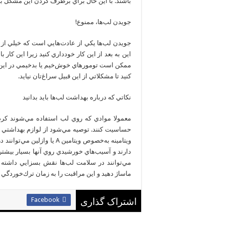
باشند. با اين حال براي برطرف كردن اين مشكل باي
جويدن لب‌ها، ممنوع!
جويدن لب‌ها يكي از عادت‌هايي است كه خيلي از افر
اين به بعد از اين كار خودداري كنيد زيرا اين كا
ممكن است تومورهاي خوش‌خيم يا بدخيمي در اين نا
كنيد تا مشكلاتي از اين قبيل سراغ‌تان نيايد.
نكاتي كه درباره بهداشت لب‌ها باید بدانيد
معمولا موادي كه روي لب استفاده مي‌شوند كرم،
حساسيت كنند. توصيه مي‌شود از لوازم بهداشتي و آ
ويتامينه به‌خصوص ويتامين A 
دارند و آسيب‌هاي خورشيدي روي آنها بسيار بيش
مي‌توانند در سلامت لب‌ها نقش بسزايي داشته ب
ماساژ دهيد و اين مراقبت را به زمان ترك‌خوردگي 
Facebook
اشتراک گذاری