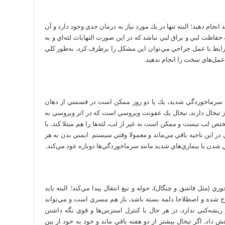
 انجام دهيد؛ البته تنها در يك مورد نياز به درمان جدي وجود دارد و آن
 حفاظت لبي و براق لبي نباشد كه در اين صورت التهابات لثه‌اي و به
شرايط با عمل جراحي مي‌توان اين مشكل را برطرف كرد. به‌طور كلي
عمل‌هاي سخت را انجام ندهید.
 سرماخوردگي شديد، يك يا دو روز ممكن است در قسمتي از دهان
 تبخال دارند. تبخال يك عفونت ويروسي است كه در اثر ويروسي به
تص لب نيست و ممكن است به غير از لب، لثه‌ها را هم مبتلا كند. با
ي در اين ناحيه باقي مي‌ماند و معمولا وقتي سیستم ايمني بدن به هر
شدن يا بيماري‌هاي شديد مانند سرماخوردگي‌ها دوباره عود مي‌كند.
 (مثل قاشق و چنگال)، حوله و تيغ انتقال پيدا مي‌كند؛ البته بايد
ج شده و اصطلاحا دلمه بسته باشد، باز هم مسري است و مي‌تواند
ريشه‌كني ندارد. در هر حال با كنترل استرس‌ها و قوي نگه داشتن
داد. اگر تبخال بيشتر از دو هفته باقي ماند و خود به خود از بين