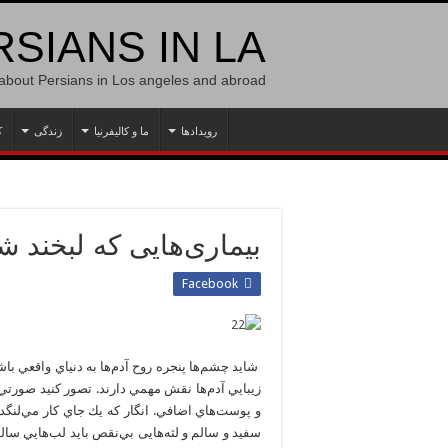
SIANS IN LA
 about Persians in Los angeles and abroad
رویدادها
ما و کالیفرنیا
زندگی
ک
بیماری‌هایی که لبخند ش
Facebook
شايد چشم‌ها پنجره روح آدم‌ها به دنياي واقعي باش
زيبايي آدم‌ها نقش مهمي دارند. تصور كنيد صورتي با
و پوست‌هاي اضافي. انگار كه يك جاي كار مي‌لنگد 
سفيد و سالم و لثه‌هايی بي‌نقص بايد لب‌هايي سالم