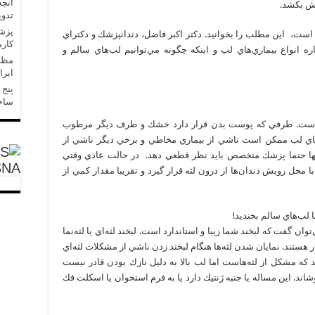
آنچه
وش بكشد.
تدو
 است، اين مطلب را بخوانيد. دكتر اكبر فاضل، دندانپزشك و دكتراي
کارم
ه انواع بيماري‌هاي لب و اينكه چگونه مي‌توانيم لب‌هاي سالم و
مظفر
ایر
پنج 
ساخ
ست. طرفي كه پوست بدن قرار دارد خشك و طرف ديگر مرطوب
هاي لب ممكن است ناشي از بيماري مخاطي و برخي ديگر ناشي از
نها حتما پزشك متخصص بايد نظر قطعي دهد. در حالت عادي وقتي
SNA
 محل رويش دندان‌‌ها از درون لثه قرار ‌گيرد و تقريبا مقدار كمي از
ان گفت كه لبخند شما زيبا و استاندارد است. لبخند لثه‌اي يا لثه‌نما
 هستند. نمايان شدن لثه‌ها هنگام لبخند زدن ناشي از مشكلات لثه‌اي
د كه مشكل از لثه‌هاست اما لب بالا به دليل نازك بودن قادر نيست
شاند. اين مساله يا جنبه ژنتيك دارد يا به فرم استخوان يا اسكلت فك