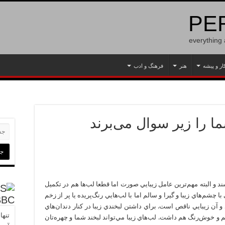
PER
everything
ار و پیشه
هنر
فرهنگ و ادب
ما را زیر سوال می‌برند
ند و البته مهم‌ترين عامل زيبايي صورت اما قطعا لب‌ها هم در تكميل
 چشم‌هاي زيبا و گيرا و سالم اما با لب‌هايي رنگ‌پريده يا پر از زخم
BBC
و آن زيبايي ناقص است. براي داشتن لبخندي زيبا در كنار دندان‌هاي
تنها
 و خوش‌رنگ هم داشت. لب‌‌هاي زيبا مي‌‌تواند لبخند شما و چهره‌‌تان