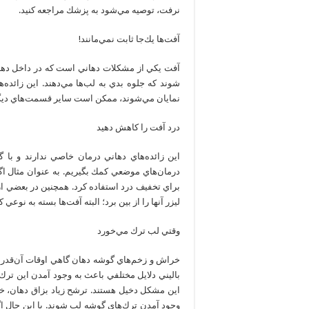
نرفت، توصيه مي‌شود به پزشك مراجعه كنيد.
آفت‌ها يك‌جا ثابت نمي‌مانند!
آفت يكي از مشكلات دهاني است كه در داخل دهان
شوند كه جلوه بدي به لب‌ها مي‌دهند. اين زائده
نمايان مي‌شوند، ممكن است ساير قسمت‌هاي ديگر ده
درد آفت را كاهش دهيد
اين زائده‌هاي دهاني درمان خاصي ندارند و با 
درمان‌هاي موضعي كمك بگيريم. به عنوان مثال اگر
براي تخفيف درد استفاده كرد. همچنين در بعضي از
ليزر آنها را از بين برد؛ البته آفت‌ها بسته به نو
وقتي لب ترك مي‌خورد
خراش و زخم‌هاي گوشه دهان گاهي اوقات آن‌قدر در
اين مشكل دخيل هستند. ترشح زياد بزاق دهان، 
وجود آمدن ترك‌هاي گوشه لب شوند. با اين حال 