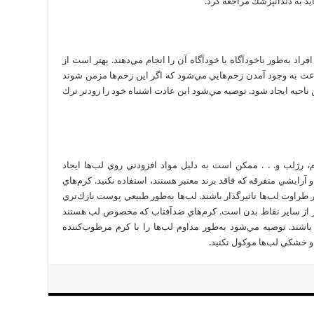
د به دندانپزشك مراجعه كرد.
اد به‌طور ناخودآگاه يا خودآگاه آن را انجام مي‌دهند. بهتر است از
ر باعث به وجود آمدن زخم‌هايي مي‌شود كه اگر اين زخم‌ها مزمن شوند
حيه ايجاد شود. توصيه مي‌شود اين عادت اشتباه خود را زودتر ترك
 رژلب و. . . ممكن است به دليل مواد افزودني روي لب‌ها ايجاد
رايشي متفرقه كه فاقد برند معتبر هستند، استفاده نكنيد. كرم‌هاي
يا وازلين مي‌توانند در طراوت لب‌ها تاثيرگذار باشند. لب‌ها به‌طور طبيعي پوست نازك‌تري
تر از ساير نقاط بدن است. كرم‌هاي ضدآفتاب كه مخصوص لب هستند
اشند. توصيه مي‌شود به‌طور مداوم لب‌ها را با كرم مرطوب‌كننده
و خشكي لب‌ها موكول نكنيد.