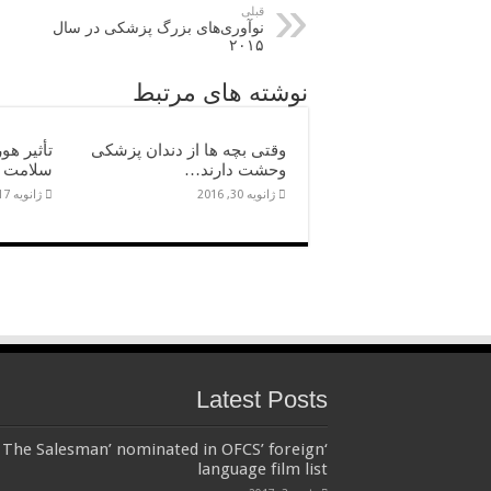
قبلی
نوآوری‌های بزرگ پزشکی در سال
۲۰۱۵
نوشته های مرتبط
وقتی بچه ها از دندان پزشکی
تأثیر ه
وحشت دارند…
سلامت د
ژانویه 30, 2016
ژانویه 17, 2016
Latest Posts
‘The Salesman’ nominated in OFCS’ foreign
language film list