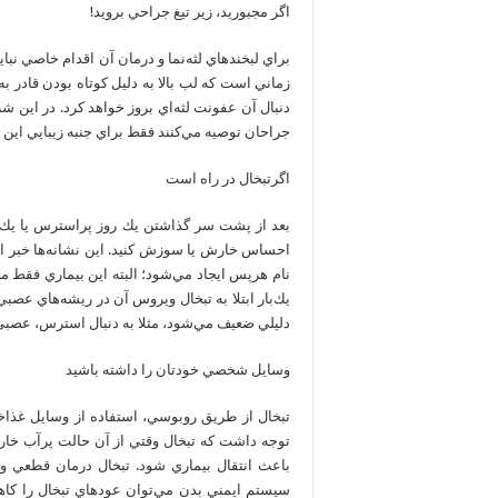
اگر مجبوريد، زير تيغ جراحي برويد!
براي لبخند‌هاي لثه‌نما و درمان آن اقدام خاصي نبايد
زماني است كه لب بالا به دليل كوتاه بودن قادر به
دنبال آن عفونت لثه‌اي بروز خواهد كرد. در اين 
جراحان توصيه مي‌كنند فقط براي جنبه زيبايي اين 
اگرتبخال در راه است
بعد از پشت سر گذاشتن يك روز پراسترس يا يك
احساس خارش يا سوزش كنيد. اين نشانه‌ها خبر از
نام هرپس ايجاد مي‌شود؛ البته اين بيماري فقط مخ
يك‌بار ابتلا به تبخال ويروس آن در ريشه‌هاي عصب
دليلي ضعيف مي‌شود، مثلا به دنبال استرس، عصبي 
وسايل شخصي خودتان را داشته باشيد
تبخال از طريق روبوسي، استفاده از وسايل غذاخوري
توجه داشت كه تبخال وقتي از آن حالت پرآب خار
باعث انتقال بيماري شود. تبخال درمان قطعي و 
سيستم ايمني بدن مي‌توان عودهاي تبخال را كاهش 