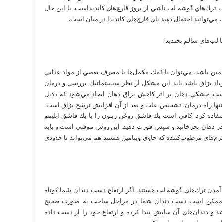
 ترك‌هاي گوشه لب ناشي از بروز قارچ‌هاي كانديداست. با اين حال
مي‌توانيد احتمال دهيد پاي قارچ‌هاي كانديدا در ميان است.
مين باشد، مي‌توان با كمك مكمل‌ها يا مصرف بعضي از مواد غذايي
اد بزاق باشد بايد اين مشكل از نظر سيستماتيك بررسي و درمان
ت. خشكي دهان بر اثر كاهش بزاق دهان ايجاد مي‌شود كه دلایل
 تنها راه درمان، تشخيص علت و بعد از آن افزايش ترشح بزاق است
تفاده كرد. كافي است يك قاشق روغن زيتون را با يك قاشق آبليمو
ا در دهان بچرخانيد و سپس قورت دهيد. اين روش موقتي است و بايد
رم‌هاي مرطوب‌كننده كه حاوي ويتامين هستند هم مي‌تواند تا حدودي
 آمدن ترك‌هاي گوشه لب هستند. اگر ارتفاع دست دندان شما كوتاه
ت. ممكن است دست دندان شما در مراحل ساخت به صورت صحيح
شد و دندان‌‌هاي آن سايش پيدا كرده و ارتفاع خود را از دست داده