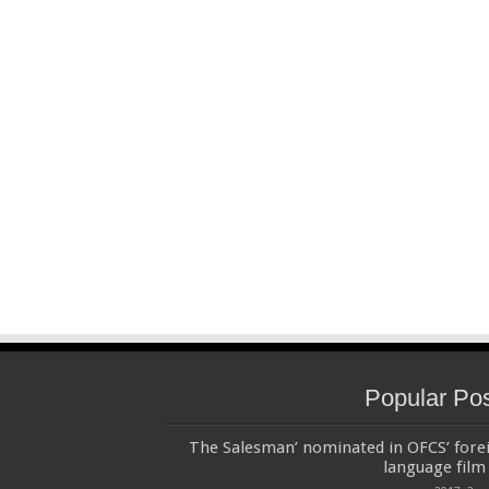
Popular Po
‘The Salesman’ nominated in OFCS’ fore
language film 