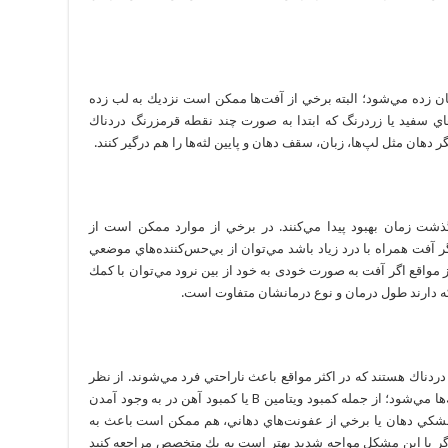
 زده مي‌شود؛ البته برخي از آفت‌ها ممكن است نزديك به لب زده
‌هاي سفيد يا زردرنگ كه ابتدا به صورت چند نقطه قرمزرنگ دردناك
ان مثل لپ‌ها، زبان، سقف دهان و پايين لثه‌ها را هم درگير كنند.
گذشت زمان بهبود پيدا مي‌كنند. در برخي از موارد ممكن است از
 آفت همراه با درد زياد باشد مي‌توان از بي‌حس‌كننده‌هاي موضعي
 مواقع اگر آفت به صورت خودی به خود از بين نرود مي‌توان با كمك
عي كه دارند طول درمان و نوع درمانشان متفاوت است.
دناك هستند كه در اكثر مواقع باعث ناراحتي فرد مي‌شوند. از نظر
باليني دلایل مختلفي باعث به وجود آمدن اين ترك‌ها مي‌شود؛ از جمله كمبود ويتامين B يا كمبود آهن در به وجود آمدن
خشكي دهان يا برخي از عفونت‌هاي دهاني، هم ممكن است باعث به
اگر با اين مشكل مواجه شديد بهتر است به يك متخصص مراجعه كنيد