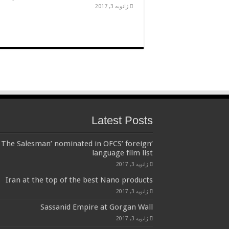
ژانویه 3, 2017
Latest Posts
‘The Salesman’ nominated in OFCS’ foreign
language film list
ژانویه 3, 2017
Iran at the top of the best Nano products
ژانویه 3, 2017
Sassanid Empire at Gorgan Wall
ژانویه 3, 2017