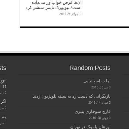
آن‌ها قرص خواب‌آور می‌داده
است/ نیویورک تایمز منتشر کرد
جولای 9, 2016
sts
Random Posts
املت اسپانیایی
ign
list
می 30, 2016
ژانویه 
بازیگرانی که دست رد به سینه تلویزیون زدند
اگر 
فوریه 14, 2016
مارس 28
قارچ سوخاری پنیری
بـه 
ژوئن 28, 2016
مارس 28
اورهان پاموک در تهران