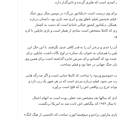
ی کمدی است که طنزی گزنده و تاثیرگذار دارد.
ی برای وی درست است «دیکتاتور بزرگ» در دومین سال بروز جنگ
ن فیلم نخستین فیلم ناطق وی و اثری ضد نازی بود. داستان درباره
د هینکل، دیکتاتور کشور خیالی تامانیا است که دست به کشتار
ویری که کاملا مشخص است نمادی از هیتلر است و بازی چاپلین با کره
د.
 را جدی و برخی آن را به قدر کافی جدی نگرفتند. با این حال این
لین را هم‌چنان به عنوان یک ستاره در اوج نگاه داشت. چاپلین برای
ع شده بود که گشتاپو برای سرش جایزه گذاشته است برای همین وی
یان جنگ جهانی در خفا بود و فیلم نساخت.
املا متفاوت «موسیو وردو» را ساخت که کاملا جنایی است و اگر چه رگه هایی
وب می شود. فیلم درباره مردی است که در هر شهر یک زن دارد و
بتواند خرج زن واقعی اش را که فلج است درآورد.
نای اسنادی که سالها بعد مشخص شد جعلی بوده است به اتهام اعمال
امریکا برنگشت
ن آخرین و بدترین فیلمش را در سال ۱۹۶۷ با بازی مارلون براندو و سوفیسا لورن ساخت که «کنتسی از هنگ کنگ»