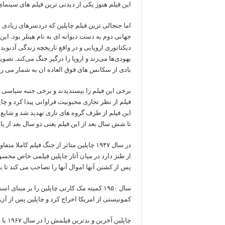
این فیلم هنوز یکی از دیدنی ترین فیلم های سینما
اما جنجالی ترین فیلم چاپلین که دردسرهای زیاد
جهانی دوم به دست دیوانه ای به نام هیتلر بود. ای
دیکتاتوری اروپایی و در واقع تاریخچه زندگی آدنوی
یهودی‌ها می‌زند و اروپا را درگیر جنگ می‌کند. تص
بادی از سکانس های فوق العاده ان به شمار می رو
برخی این فیلم را نپسندیدند و برخی جنبه سیاسی آن
فیلم از نظر تجاری محبوبیت فراوانی پیدا کرد و چاپ
این فیلم از طرف گروه های نازی تهدید شد و شای
تا شش سال بعد از این فیلم یعنی دو سال بعد از پا
در سال ۱۹۴۷ چاپلین متاثر از جنگ فیلم ک
از طنز دارد در میان آثار چاپلین فیلمی خاص محس
پس از کشتن آنها اموال آنها را تصاحب می کند تا 
سال ۱۹۵۰ کمیته مک کارتی چاپلین را بر مب
کمونیستی از امریکا اخراج کرد و چاپلین پس از آن تا سال ۱۹۷۲ که بیگناهی اش ثابت شد به 
چاپلی