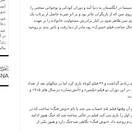
آنچه
سینما در انگلستان به دنیا آمد و دوران کودکی و نوجوانی سختی را
تدو
سن که از بازیگران تئاتر بود و بر اثر ضربه حاصل از پرتاب یک
غم‌ن
سن ظاهر شود در کنار برادرش مسئولیت خانواده را بر عهده
دعا 
۱۹ وقتی که چاپلین در حال ساخت فیلم «سیرک» بود مادر از دنیا رفت و تاثیر بدی بر روحیه
عبدل
در آ
دادگ
مالی
SNA
چاپلین در اولین سال بازیگری خود یعنی ۱۹۱۴ انرژی زیادی گذاشت و ۳۶ فیلم کوتاه بازی کرد اما در سالهای بعد از تعداد
فیلم ها کاست و سعی کرد به کیفیت انها اضافه کند. در این دوران دو فیلم «پلیس» و «آتش‌نشان» در سال های ۱۹۱۵ و
 بلند خود را که ۴۵ دقیقه است و آن وقتها فیلم بلند حساب می شد با نام «دوش فنگ» ساخت که در
ول را بازی می کند. فیلم در حالی ساخته شد که جنگ هنوز ادامه
م روحیه داد. «دوش فنگ» نگاهی ضدجنگ دارد و هنوز یکی از