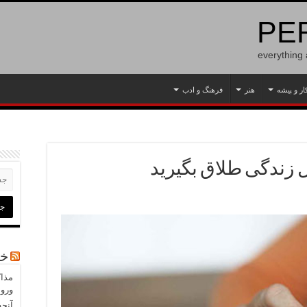
PER
everything
ار و پیشه
هنر
فرهنگ و ادب
ل زندگی طلاق بگیرید
خب
مذاک
ورود
آنچه