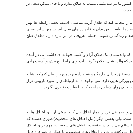
ور ما نیز دید مثبتی نسبت به طلاق ندارد و تا جای ممکن سعی در
 نیست.
ما را مجاب کند که طلاق گزینه مناسبی است. بعضی رابطه ها بهتر
فین رابطه، به فرزندان و خانواده های شان آسیب میر ساند. «جان
طه و زندگی زناشویی، جمله معروفی در این باره دارد: «طلاق صلح
 والدینشان یک طلاق آرام و آشتی جویانه ای داشته اند، در آینده
د که والدینشان طلاق نگرفته اند، ولی رابطه پرتنش و آسیب زایی
ستحقاق جدایی دارد؟ من قصد دارم چند مورد را بیان کنم که نشانه
ویژگی هایی دارد، می توانید ادامه ارتباطتان را مورد بازبینی قرار
ست به یک روان شناس مراجعه کنید تا نظر دقیق تری بگیرید.
 اجتماعی فرد را دچار اخلال می کنند. برخی از این اختلال ها به
 است، ولی بعضی دیگر (مثل اختلال های شخصیت) طوری هستند که
را سالم می داند. در حقیقت، اختلال های شخصیت، مهم ترین اختلال
ل می کنند. برخی از اختلال های شخصیت، با همکاری خود فرد قابل