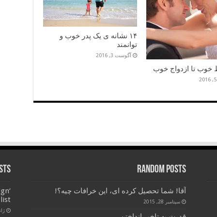
۱۴ نشانه ی یک پدر خوب و
توانمند
آگوست 3, 2016
ط خوب تا ازدواج خوب
sts
Random Posts
آقا! شما تحصیل کرده ای، این خرافات چیه؟!
ign
list
سپتامبر 28, 2015
ژانویه
قدرت به تاخیر انداختن