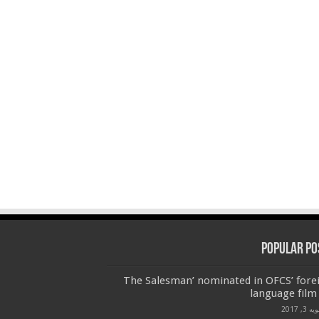
Popular Po
‘The Salesman’ nominated in OFCS’ fore
language film 
 3, 2017