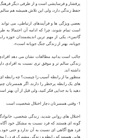
پرفشار و فرسایشی است و از طرفی دیگر فرهنگ کش
حفظ زندگی دارد، ولی این تلاش همیشه هم سالم
بعضی ویژگی ها و فرآیندهای ارتباطی، می تواند 
است تمام شوند، چرا که ادامه آن احتمالا به طر
گاتمن»، یکی از مهم ترین اندیشمندان حوزه راب
جویانه، بهتر از زندگی جنگ جویانه است».
جالب است بدانید مطالعات نشان می دهد افرادی که
زندگی سالم تر و موفق تری نسبت به افرادی دارن
داشته اند.
منظور ما از رابطه آسیب زا چیست؟ چه رابطه ای ا
های یک رابطه پرخطر را دارند. اگر همسرتان چنین 
دهید یا به جدایی فکر کنید، ولی قبل از آن بهتر ا
1- وقتی همسرتان دچار اختلال شخصیت است
اختلال های روانی شدید، زندگی شخصی، خانوادگی و
گونه ای هستند که فرد نسبت به مشکل خود آگاه
فرد هیچ آگاهی ای نسبت به آن ندارد و حتی خود 
هایی هستند که رابطه و زندگی مشترک فرد را مخت