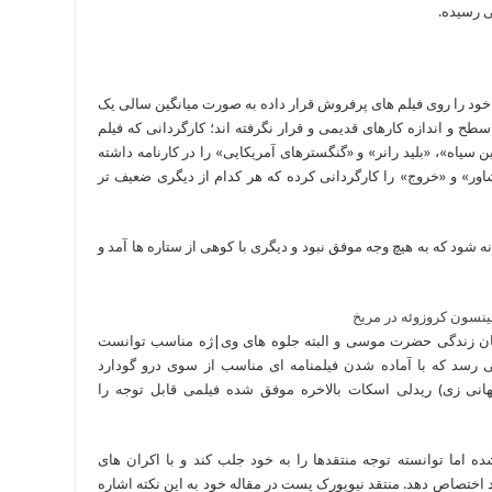
ی رسیده.
ود را روی فیلم های پرفروش قرار داده به صورت میانگین سالی یک
 سطح و اندازه کارهای قدیمی و قرار نگرفته اند؛ کارگردانی که فیلم
سیاه»، «بلید رانر» و «گنگسترهای آمریکایی» را در کارنامه داشته
س»، «مشاور» و «خروج» را کارگردانی کرده که هر کدام از دیگری ضعیف تر
 شود که به هیچ وجه موفق نبود و دیگری با کوهی از ستاره ها آمد و
داستان زندگی حضرت موسی و البته جلوه های وی|ژه مناسب توانست
 می رسد که با آماده شدن فیلمنامه ای مناسب از سوی درو گودارد
هانی زی) ریدلی اسکات بالاخره موفق شده فیلمی قابل توجه را
اما توانسته توجه منتقدها را به خود جلب کند و با اکران های
دید منتقدها به خود اختصاص دهد. منتقد نیویورک پست در مقاله خود به این نکته اشاره