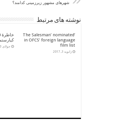
شهرهای مشهور زیرزمینی کدامند؟
نوشته های مرتبط
‘The Salesman’ nominated
in OFCS’ foreign language
کیارستم
film list
جولای 13, 2016
ژانویه 3, 2017