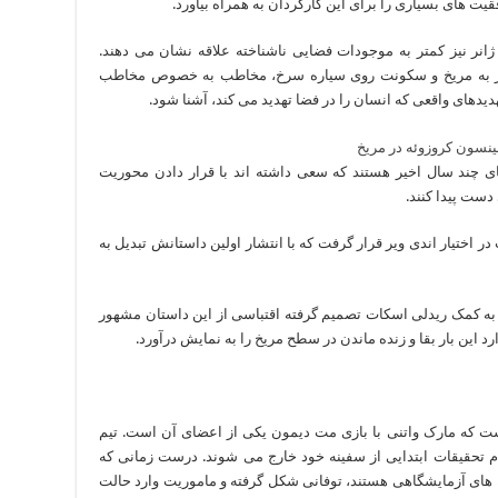
ت های بسیاری را برای این کارگردان به همراه بیاورد.
انر نیز کمتر به موجودات فضایی ناشناخته علاقه نشان می دهند.
ر به مریخ و سکونت روی سیاره سرخ، مخاطب به خصوص مخاطب
دیدهای واقعی که انسان را در فضا تهدید می کند، آشنا شود.
های چند سال اخیر هستند که سعی داشته اند با قرار دادن محوریت
ست پیدا کنند.
مریخی» در سال 2011 این فرصت در اختیار اندی ویر قرار گرفت که با انتشار اولین داستانش تبدیل به
د به کمک ریدلی اسکات تصمیم گرفته اقتباسی از این داستان مشهور
رد این بار بقا و زنده ماندن در سطح مریخ را به نمایش درآورد.
ست که مارک واتنی با بازی مت دیمون یکی از اعضای آن است. تیم
م تحقیقات ابتدایی از سفینه خود خارج می شوند. درست زمانی که
های آزمایشگاهی هستند، توفانی شکل گرفته و ماموریت وارد حالت