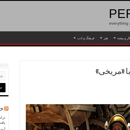
PER
everything
ار و پیشه
هنر
فرهنگ و ادب
ا «مریخی»
خب
ترام
یاف
آنچه