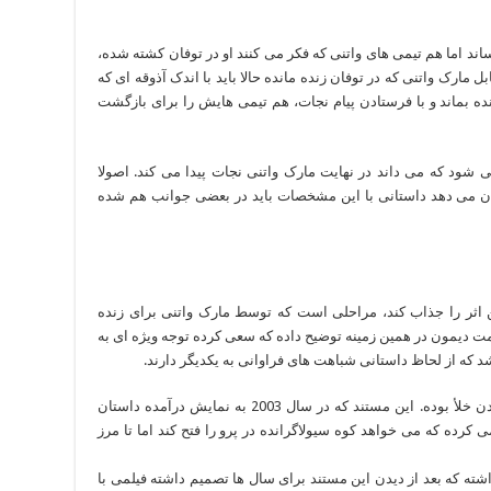
ند اما هم تیمی های واتنی که فکر می کنند او در توفان کشته شده،
 مارک واتنی که در توفان زنده مانده حالا باید با اندک آذوقه ای که
ده بماند و با فرستادن پیام نجات، هم تیمی هایش را برای بازگشت
 شود که می داند در نهایت مارک واتنی نجات پیدا می کند. اصولا
ن می دهد داستانی با این مشخصات باید در بعضی جوانب هم شده
ین اثر را جذاب کند، مراحلی است که توسط مارک واتنی برای زنده
دیمون در همین زمینه توضیح داده که سعی کرده توجه ویژه ای به
 که از لحاظ داستانی شباهت های فراوانی به یکدیگر دارند.
دیگر الهام اصلی مریخی مستندی با نام لمس کردن خلأ بوده. این مستند که در سال 2003 به نمایش درآمده داستان
کرده که می خواهد کوه سیولاگرانده در پرو را فتح کند اما تا مرز
شته که بعد از دیدن این مستند برای سال ها تصمیم داشته فیلمی با