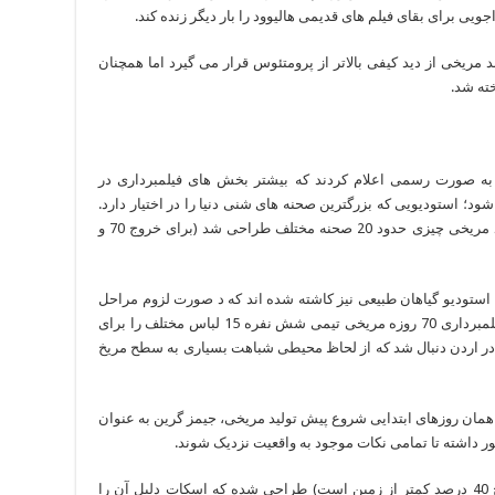
ی برای بقای فیلم های قدیمی هالیوود را بار دیگر زنده کند.
 مریخی از دید کیفی بالاتر از پرومتئوس قرار می گیرد اما همچنان
 صورت رسمی اعلام کردند که بیشتر بخش های فیلمبرداری در
د؛ استودیویی که بزرگترین صحنه های شنی دنیا را در اختیار دارد.
فیلمبرداری در سال 2014 شروع شد و برای تولید مریخی چیزی حدود 20 صحنه مختلف طراحی شد (برای خروج 70 و
 استودیو گیاهان طبیعی نیز کاشته شده اند که د صورت لزوم مراحل
رشد را به صورت طبیعی نمایش دهند. در طول فیلمبرداری 70 روزه مریخی تیمی شش نفره 15 لباس مختلف را برای
ید در اردن دنبال شد که از لحاظ محیطی شباهت بسیاری به سطح مریخ
 همان روزهای ابتدایی شروع پیش تولید مریخی، جیمز گرین به عنوان
ر داشته تا تمامی نکات موجود به واقعیت نزدیک شوند.
در این میان تنها جاذبه شبیه به زمین (جاذبه مریخ 40 درصد کمتر از زمین است) طراحی شده که اسکات دلیل آن را