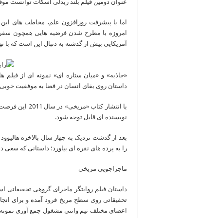
عنوان دومین فیلم بلند ریدلی اسکات توانست موفقی
اما با پیشرفت روزافزون علم، مخاطب های این ژ
امروزه با مطرح شدن فرضیه هایی همچون سف
آمریکایی بیش از گذشته به دنبال این است که با ته
«جاذبه» و «میان ستاره ای» نمونه ای از فیلم 
داستان روی بقای انسان در فضا به موفقیت خوبی د
با انتشار کتاب «
نویسنده ای قابل توجه شود.
بعد از گذشت نزدیک به چهار سال بالاخره هالیوو
را به پرده های نقره ای بیاورد؛ داستانی که سعی دا
ماجراجویی مریخی
داستان فیلم روایتگر ماجرای گروهی تحقیقاتی ا
تحقیقاتی روی سطح مریخ فرود آمده و برای انجا
اعضای مختلف تیم واتنی مشغول جمع آوری نمونه 