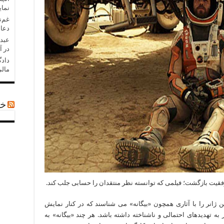
نمای
غم‌ن
دعا 
عبدل
در آ
دادگ
مالی
خب
فقیت بازگشت؛ فیلمی که توانسته نظر منتقدان را حسابی جلب کند.
ن ژانر را با آثاری همچون «بیگانه» می شناسند که در کنار نمایش
 تهدیدهای احتمالی و ناشناخته داشته باشد. هر چند «بیگانه» به