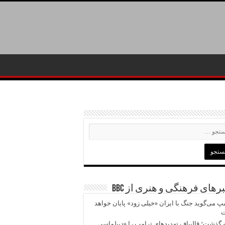
رهای فرهنگی و هنری از BBC
پ می‌گوید جنگ با ایران «خیلی زود» پایان خواهد
ت
 گذشت؛ قالیباف تهدیدهای ترامپ را «دیپلماسی