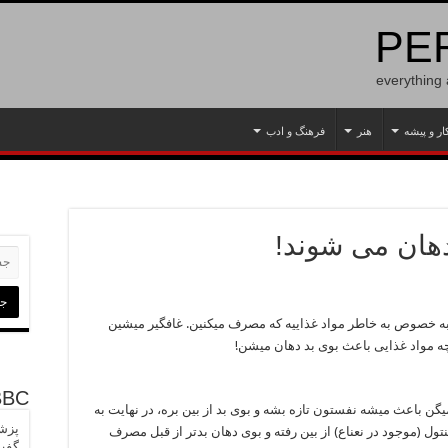
PER
everything
ار و پیشه
هنر
فرهنگ و ادب
دهان می شوند!
به خصوص به خاطر مواد غذاییه که مصرف میکنین. غافگیر میشین
 چه مواد غذایی باعث بوی بد دهان میشن!
BBC
یگن باعث میشه نفستون تازه بشه و بوی بد از بین بره، در نهایت به
پزشک
ول (موجود در نعناع) از بین رفته و بوی دهان بدتر از قبل مصرف
گفت‌