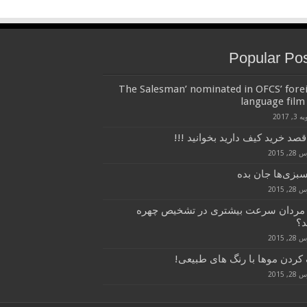
Popular Po
‘The Salesman’ nominated in OFCS’ fore
language film 
3, 2017
قصد خرید کیف دارید بخوانید !!!
, 2015
سبزی‌ها جان بده
, 2015
 مردان سرعت بیشتری در تشخیص چهره
د؟
, 2015
کردن موها با رنگ های طبیعی!
, 2015