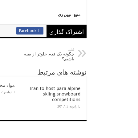
منبع: نوین زی
Facebook
اشتراک گذاری
قبلی
چگونه یک قدم جلوتر از بقیه
باشیم؟
نوشته های مرتبط
مواد مخد
Iran to host para alpine
نوامبر 27, 2016
skiing,snowboard
competitions
ژانویه 3, 2017