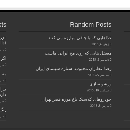
sts
Random Posts
غذاهایی که با چاقی مبارزه می کنند
ign
list
ژوئن 6, 2016
ژانویه 
معضل هایی که روی مخ ایرانی هاست
اگر 
دسامبر 8, 2015
مارس 28
رضا عطارانِ محبوب، ستاره سینمای ایران
بـه 
دسامبر 27, 2015
مارس 28
ورشو سازی
چرا
سپتامبر 10, 2015
دارن
خودروهای کلاسیک باغ موزه قصر تهران
مارس 28
مارس 8, 2016
رنگ 
مارس 28