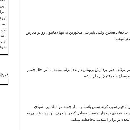
آنچه
ایرا
چرا 
می‌
قدر
ی بد دهان هستن! وقتی شیرینی میخورین نه تنها دهانتون رو در معرض
آشکا
دتر میشه.
لایح
خواه
این ترکیب حین پردازش پروتئین در بدن تولید میشه. با این حال چشم
SNA
ه سطح مصرفتون نرمال باشه.
غ، خیار شور، کره، سس پاستا و … از جمله مواد غذایی اسیدی
 منجر به بوی بد دهان میشن. متعادل کردن مصرف این مواد غذایی نه
 معده در برابر اسیدیته محافظت میکنه.