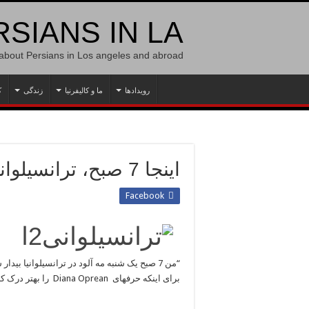
SIANS IN LA
 about Persians in Los angeles and abroad
رویدادها
ما و کالیفرنیا
زندگی
ک
اینجا 7 صبح، ترانسیلوانیا
Facebook
“من 7 صبح یک شنبه مه آلود در ترانسیلوانیا بی
برای اینکه حرفهای Diana Oprean را بهتر درک کنید حتما عکس هایش را ببینید! هر چند واقعا کم ولی واقعا زیبا هستند.