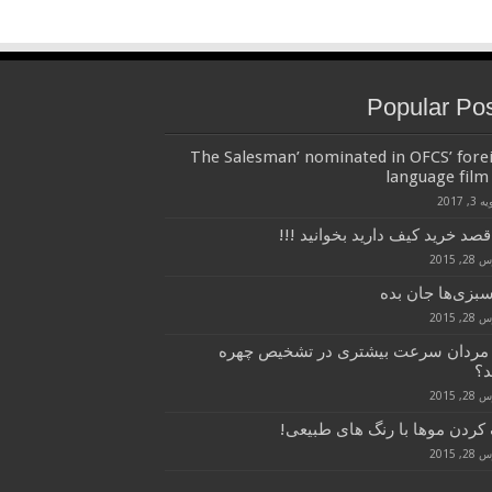
Popular Po
‘The Salesman’ nominated in OFCS’ fore
language film 
3, 2017
قصد خرید کیف دارید بخوانید !!!
, 2015
سبزی‌ها جان بده
, 2015
 مردان سرعت بیشتری در تشخیص چهره
د؟
, 2015
کردن موها با رنگ های طبیعی!
, 2015