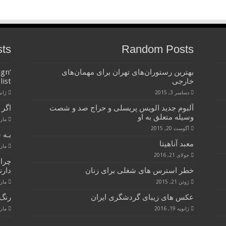
sts
Random Posts
بهترین رستوران‌های تهران برای مهمان‌های
ign
خارجی
list
دسامبر 3, 2015
ژانویه 
آلبوم جدید الویس پریسلی و حراج صد و شصت
اگر 
وسیله متعلق به او
مارس 28
آگوست 20, 2015
بـه 
معبد آناهیتا
مارس 28
جولای 21, 2016
چرا
خطر استرس های شغلی برای زنان
دارن
ژوئن 21, 2015
مارس 28
عکس های زیبای گردشگری ایران
رنگ 
ژانویه 19, 2016
مارس 28