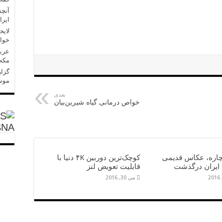
آنچه
ایرا
لایح
خواه
عربس
مکه»
گزار
موسا
بعدی
خواص درمانی گیاه شیرین‌بیان
SNA
چاره، عکاس قدیمی
کوچک‌ترین دوربین ۴K دنیا با
ایران درگذشت
قابلیت تعویض لنز
می 30, 2016