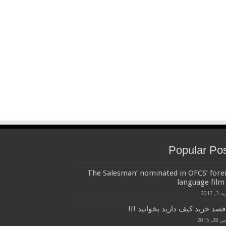
Popular Po
‘The Salesman’ nominated in OFCS’ fore
language film 
3, 2017
قصد خرید کیف دارید بخوانید !!!
, 2015