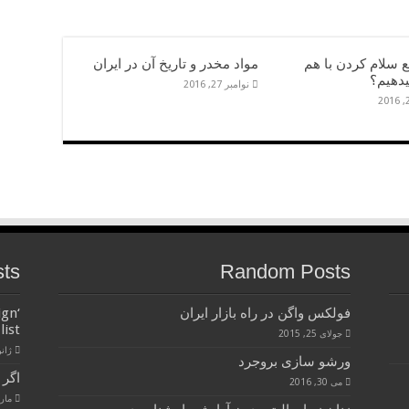
 سلام کردن با هم
مواد مخدر و تاریخ آن در ایران
دهیم؟
نوامبر 27, 2016
sts
Random Posts
فولکس واگن در راه بازار ایران
ign
list
جولای 25, 2015
ژانویه 
ورشو سازی بروجرد
اگر 
می 30, 2016
مارس 28