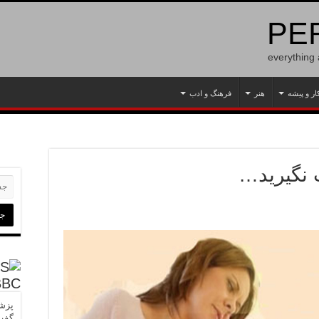
PER
everything
ار و پیشه
هنر
فرهنگ و ادب
 نگیرید…
BBC
پزشک
گفت‌