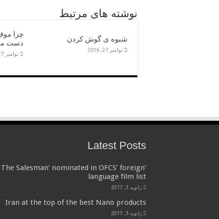
نوشته های مرتبط
چرا موقع
شیوه ی گوش کردن
دست می
نوامبر 27, 2016
نوامبر 27, 2016
Latest Posts
‘The Salesman’ nominated in OFCS’ foreign
language film list
ژانویه 3, 2017
Iran at the top of the best Nano products
ژانویه 3, 2017