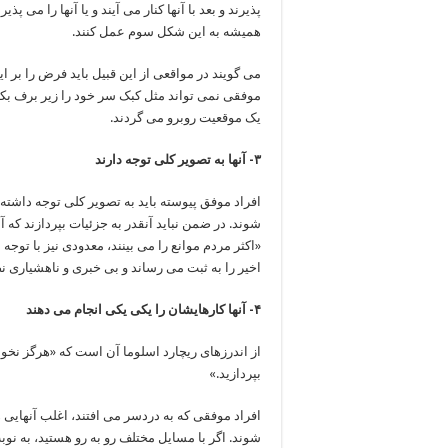
پذیرند و بعد با آنها کنار می آیند و یا آنها را می 
همیشه به این شکل سوم عمل کنند.
می گویند در مواقعی از این قبیل باید فرض را بر
موفقی نمی تواند مثل کبک سر خود را زیر برف بکند
یک موقعیت روبرو می گردند.
۳- آنها به تصویر کلی توجه دارند
افراد موفق پیوسته باید به تصویر کلی توجه داشته
شوند. در ضمن نباید آنقدر به جزئیات بپردازند که 
«اکثر مردم موانع را می بینند، معدودی نیز با توجه
اخیر را به ثبت می رساند و بی خبری و ناهشیاری
۴- آنها کارهایشان را یکی یکی انجام می دهند
از اندرزهای ریچارد اسلوما آن است که «هرگز نخواه
بپردازید.»
افراد موفقی که به دردسر می افتند، اغلب آنهایی ه
شوند. اگر با مسایل مختلف رو به رو هستید، به نوب