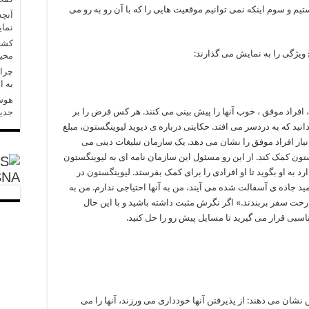
تیم و سوم اینکه نمی توانیم موقعیت هایی را که با آن رو به رو می
آنچه
نمای
کشتی
ج ویژگی را به نمایش می گذارند:
محی
چرا 
به ا
هوش 
، افراد موفق ، خوب آنها را پیش بینی می کنند. هر کس فرض را بر
جدید
انید که به دردسر می افتد. حکایتی درباره ی دیوید لیوینگستون، مبلغ
یاز افراد موفق را نشان می دهد. یک سازمان تبلیغات دینی می
ستون کمک کند. از این رو مسئول این سازمان نامه ای به لیوینگستون
به او بگوید تا او افرادی را برای کمک بفرستد. لیوینگسنون در
SNA
ید جاده ی آسفالت شده می آیند، من به آنها احتیاجی ندارم. من به
 رخت سفر بربندند.» اگر نگرش مثبت داشته باشید و با این حال
اسبی قرار می گیرید تا مسایل پیش رو را حل کنید.
شان می دهند: از پذیرفتن آنها خودداری می ورزند، آنها را می