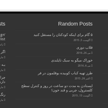
sts
Random Posts
۵ گام برای اینکه کودکتان را مستقل کنید
ign
list
آگوست 5, 2015
ژانویه 
قلاب دوزی
اگر 
می 26, 2016
مارس 28
خوراک میگو به سبک تایلندی
بـه 
می 6, 2016
مارس 28
طرز تهیه کباب کوبیده بوقلمون در فر
چرا
اکتبر 26, 2015
دارن
ایستادن به مدت دو ساعت در روز و کنترل سطح
مارس 28
کلسترول، چربی و قند خون!
رنگ 
آگوست 13, 2015
مارس 28