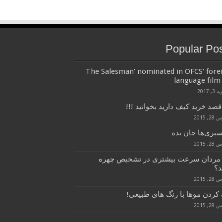
Popular Po
‘The Salesman’ nominated in OFCS’ fore
language film 
3, 2017
قصد خرید کیف دارید بخوانید !!!
, 2015
سبزی‌ها جان بده
, 2015
 مردان سرعت بیشتری در تشخیص چهره
د؟
, 2015
کردن موها با رنگ های طبیعی!
, 2015