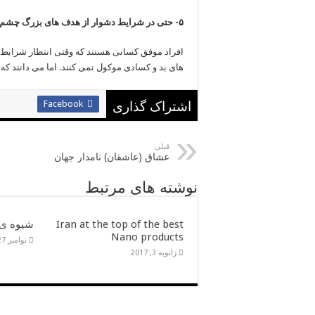
۵- حتی در شرایط دشوار از هدف های بزرگ چشم نمی پوشند
افراد موفق کسانی هستند که وقتی انتظار شرایط مث
های بد و کسادی موکول نمی کنند. اما می دانند که 
Facebook
اشتراک گذاری
قبلی
عشاق (عاشقان) نامدار جهان
نوشته های مرتبط
Iran at the top of the best
شیوه ی
Nano products
نوامبر 27, 2016
ژانویه 3, 2017