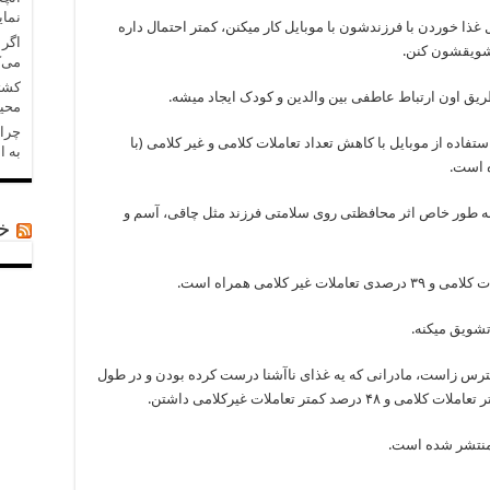
نمای
 غذا خوردن با فرزندشون با موبایل کار میکنن، کمتر احتمال داره
 تشویقشون کنن.
می‌ک
کشتی
طریق اون ارتباط عاطفی بین والدین و کودک ایجاد میشه.
محی
چرا 
فاده از موبایل با کاهش تعداد تعاملات کلامی و غیر کلامی (با
به ا
 است.
به طور خاص اثر محافظتی روی سلامتی فرزند مثل چاقی، آسم و
خب
تشویق میکنه.
سترس زاست، مادرانی که یه غذای ناآشنا درست کرده بودن و در طول