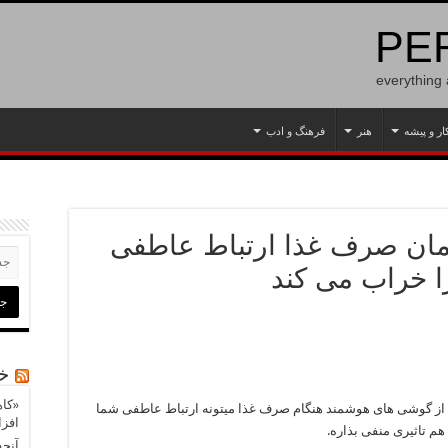
PER
everything
ار و پیشه
هنر
فرهنگ و ادب
زمان صرف غذا ارتباط عاطفی
را خراب می کند
خب
«کاه
ه از گوشی های هوشمند هنگام صرف غذا میتونه ارتباط عاطفی شما
افز
هم تاثیری منفی بذاره.
آنچه