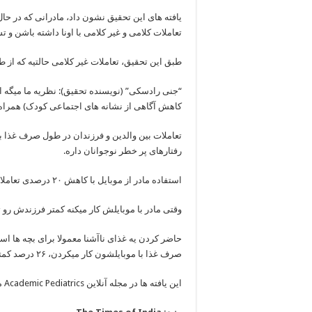
یافته های این تحقیق نشون داد، مادرانی که در حال
تعاملات کلامی و غیر کلامی با اونا داشته باشن و
طبق این تحقیق، تعاملات غیر کلامی حالتیه که از 
“جنی رادسکی” (نویسنده تحقیق): نظریه ما میگه است
کاهش آگاهی از نشانه های اجتماعی کودک) همراه
تعاملات بین والدین و فرزندان در طول صرف غذا 
رفتارهای پر خطر نوجوانان داره.
استفاده مادر از موبایل با کاهش ۲۰ درصدی تعاملات کلامی و ۳۹ درصدی تعاملات غیر کلامی همراه است.
وقتی مادر با موبایلش کار میکنه کمتر فرزندش رو 
حاضر کردن یه غذای ناآشنا معمولا برای بچه ها ا
صرف غذا با موبایلشون کار میکردن، ۲۶ درصد کمتر تعاملات کلامی و ۴۸ درصد کمتر تعاملات غیرکلامی داشتن.
این یافته ها در مجله آنلاین Academic Pediatrics منتشر شده است.