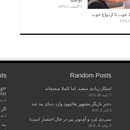
توانمند
آگوست 3, 2016
ط خوب تا ازدواج خوب
sts
Random Posts
اسکار زیادی سفید، اما کاملا منصفانه
ign
list
ژانویه 28, 2016
ژانویه 
دختر بازیگر مشهور هالیوود وارد دنیای مد شد
اگر 
اکتبر 5, 2015
مارس 28
سی‌دی مُرد و آی‌تونز نیز در حال احتضار است!
بـه 
جولای 10, 2015