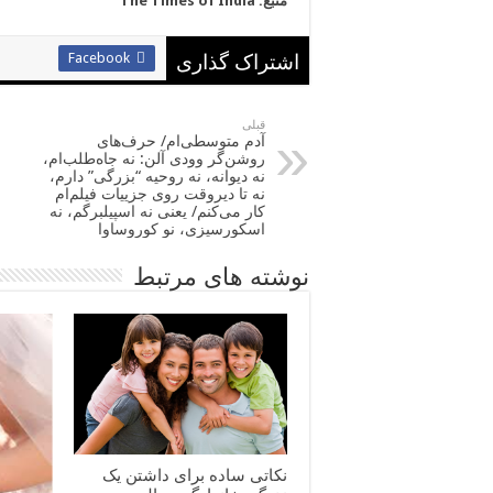
منبع: The Times of India
Facebook
اشتراک گذاری
قبلی
آدم متوسطی‌ام/ حرف‌های
روشن‌گر وودی آلن: نه جاه‌طلب‌ام،
نه دیوانه، نه روحیه “بزرگی” دارم،
نه تا دیروقت روی جزییات فیلم‌ام
کار می‌کنم/ یعنی نه اسپیلبرگم، نه
اسکورسیزی، نو کوروساوا
نوشته های مرتبط
نکاتی ساده برای داشتن یک