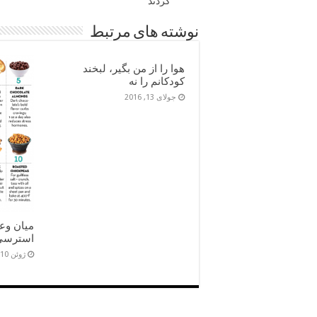
کردند
نوشته های مرتبط
هوا را از من بگیر، لبخند
کودکانم را نه
جولای 13, 2016
میان وعد
استرسی
ژوئن 10, 2016