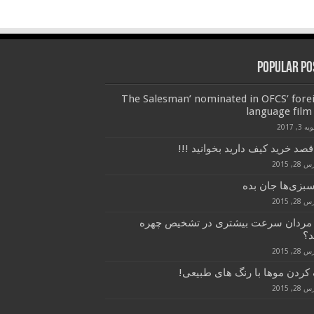
Popular Po
‘The Salesman’ nominated in OFCS’ fore
language film 
 3, 2017
قصد خرید کیف دارید بخوانید !!!
28, 2015
سبزی‌ها جان بده
28, 2015
 مردان سرعت بیشتری در تشخیص چهره
د؟
28, 2015
کردن موها با رنگ های طبیعی!
28, 2015