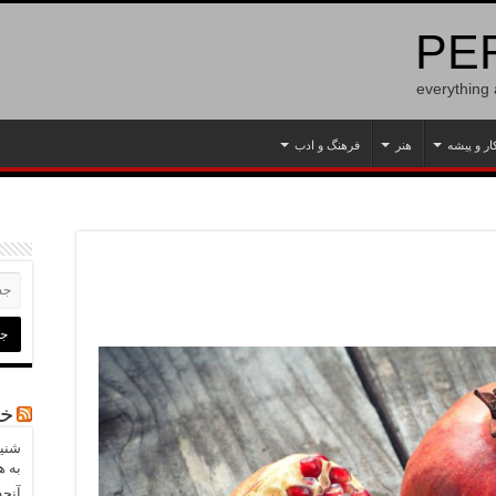
PER
everything
ار و پیشه
هنر
فرهنگ و ادب
خب
شنید
به ه
آنچه