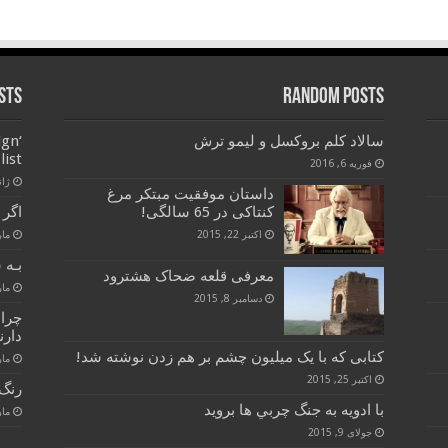
sts
Random Posts
سالاد کلم بروکسل و لیمو ترش
ign
list
فوریه 6, 2016
ژانویه
داستان موفقیت مبتکر مرغ
کنتاکی در 65 سالگی!
اگر 
اکتبر 22, 2015
مارس 
بـه 
معرفی قلعه ضحاک هشترود
مارس 
دسامبر 8, 2015
چرا
دارن
کتابی که با یک میلیون چشم بر هم زدن نوشته شد!
مارس 
اکتبر 25, 2015
رنگ 
با ادويه به جنگ چربي ها برويد
مارس 
جولای 9, 2015