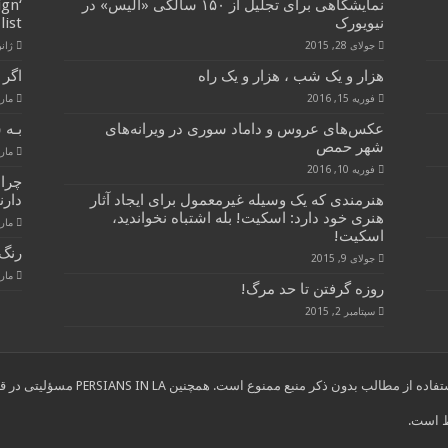
نمایشگاهی برای تجلیل از ۱۵۰ سالگی «آلیس» در
ign
نيويورک
list
جولای 28, 2015
ژانویه 
هزار و یک شب ، هزار و یک راه
اگر 
فوریه 15, 2016
مارس 28
عکس‌های عروس و داماد سوری در ویرانه‌های
بـه 
شهر حمص
مارس 28
فوریه 10, 2016
چرا
هنرمندی که یک وسیله غیرمعمول برای ایجاد آثار
دارن
هنری خود دارد: اسکیت! بله اشتباه نخواندید،
مارس 28
اسکیت!
رنگ 
جولای 9, 2015
مارس 28
روزه گرفتن تا حد مرگ!
سپتامبر 2, 2015
ب بدون ذکر منبع ممنوع است. همچنین PERSIANS IN LA مسؤلیتی در قبال نوشته های انتخاب شده از سایر وب سایتها ندارد."