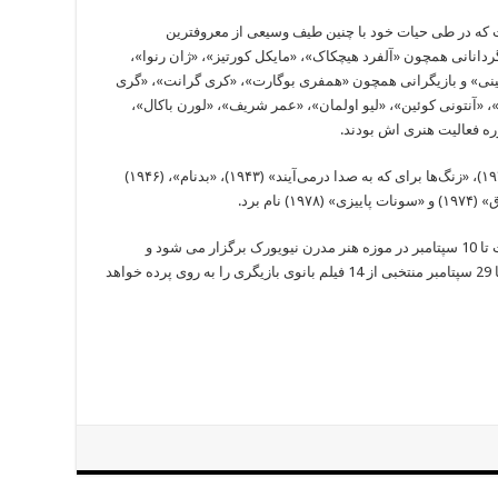
افت که در طی حیات خود با چنین طیف وسیعی از معروفترین
دانانی همچون «آلفرد هیچکاک»، «مایکل کورتیز»، «ژان رنوا»،
ینی» و بازیگرانی همچون «همفری بوگارت»، «کری گرانت»، «گری
 «آنتونی کوئین»، «لیو اولمان»، «عمر شریف»، «لورن باکال»،
ره فعالیت هنری اش بودند.
از مهمترین فیلم‌های او می‌توان از «کازابلانکا» (۱۹۴۲)، «زنگ‌ها برای که به صدا درمی‌آیند» (۱۹۴۳)، «بدنام»، (۱۹۴۶)
جشن 100 سالگی «اینگرید برگمن»از تاریخ 29 اوت تا 10 سپتامبر در موزه هنر مدرن نیویورک برگزار می شود و
همچنین آکادمی موسیقی بروکلین نیز از تاریخ 12 تا 29 سپتامبر منتخبی از 14 فیلم بانوی بازیگری را به روی پرده خواهد