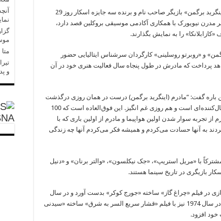
آنچه
به گزارش خبرگزاری دانشجویان ایران (ایسنا)، «اینگرید برگمن» بازیگر صاحب نام و برنده سه جایزه اسکار روز 29
نمای
 مدرن نیویورک با همکاری آکادمی موسیقی بروکلین قصد دارد،
گزار
موسا
متا در 
 برگمن» و «روبرتو روسلینی» کارگردان سرشناس ایتالیایی حضور
تیرا
 معرفی منتخبی از 14 فیلمی خواهد پرداخت که مادرش در طول پنجاه سال فعالیت هنری خود در آن
و پد
 این باره گفت: “مادرم (اینگرید برگمن) درست در همان روزی درگذشت
که متولد شده بود، در نتیجه این روز هم روز خوشحال‌کننده‌ای است و هم روزی غم انگیز. این فوق‌العاده است که 100
SNA
 از تجربه سوار شدن اولین هواپیما و مادرم از اولین باری که با
ردند به آنها حسادت می‌کردم و همیشه فکر می‌کردم آنها چه زندگی
شترکاً با «مریل استریپ»، «جک نیکلسون»، «والتر برنان» و «دنیل
ر بازیگری در تاریخ سینما هستند.
ایزه اسکار خود را در سال 1944 برای بازی در فیلم «چراغ گاز» ساخته «جورج کوکر» بدست آورد و در سال
1956 با فیلم «آناستازیا» این عنوان را تکرار کرد و در سال 1974 نیز با فیلم «قشار سریع السر به شرق» ساخته «سیدنی
خود افزود.