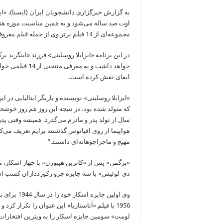
اوت صد ساله می‌شود و به همین مناسبت موزه هنر
مجموعه‌ای از 14 فیلم برتر وی از جمله فیلم معروف «کازابلانکا» را به نمایش بگذارند.
در این برنامه «ایزابلا روسلینی» فرزند «اینگرید
خواهد داشت و به
ایفای نقش کرده است.
«ایزابلا روسلینی» نویسنده و بازیگر ایتالیایی در
سال از تولد پدر و مادرم می‌گذرد. همیشه وقتی پدرم
هواپیما از روی اقیانوس گذشتند برایم تعریف می‌ک
مهیج و ماجراجوهانه‌ای داشتند.”
«برگمن» پس از «کاترین هپبورن» با چهار اسکار، م
دی-لوئیس» با سه جایزه جزو رکوردداران کسب اسکا
وی اولین ج
لومت» سومین جایزه اسکار را به ویترین افتخارات 