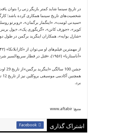
در تاریخ سینما شاید کمتر بازیگر زنی را بتوان ی
شخصیت‌های تاریخ سینما همکاری کرده باشد؛ کارگر
«سیدنی لومت»، «اینگمار برگمان»، «روبرتو روسل
کوپر»، «جوزف کاتن»، «گریگوری پک»، «یول برینر»،
«شارل بوایه»، همکاران اینگرید برگمن در طول دو
«آناستازیا» (۱۹۵۶)، «قتل در قطار سریع‌السیر شرق» (۱۹۷۴) و «سونات پاییزی» (۱۹۷۸) نام برد.
برد.
منبع: www.aftabir
Facebook
اشتراک گذاری