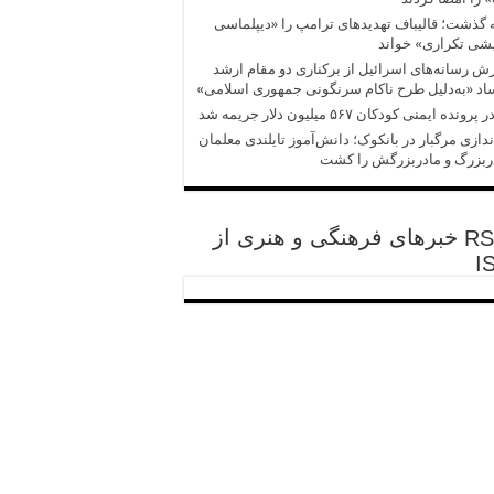
 گذشت؛ قالیباف تهدیدهای ترامپ را «دیپلماسی
شی تکراری» خواند
ش‌‌ رسانه‌های اسرائیل از برکناری دو مقام ارشد
د «به‌دلیل طرح ناکام سرنگونی جمهوری اسلامی»
پرونده ایمنی کودکان ۵۶۷ میلیون دلار جریمه شد
ندازی مرگبار در بانکوک؛ دانش‌آموز تایلندی معلمان
ربزرگ و مادربزرگش را کشت
خبرهای فرهنگی و هنری از
I