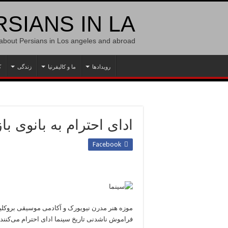
SIANS IN LA
 about Persians in Los angeles and abroad
رویدادها
ما و کالیفرنیا
زندگی
ک
ادای احترام به بانوی بازیگری 
Facebook
موزه هنر مدرن نیویورک و آکادمی موسیقی بروکلین
فراموش ناشدنی تاریخ سینما ادای احترام می‌کنند.