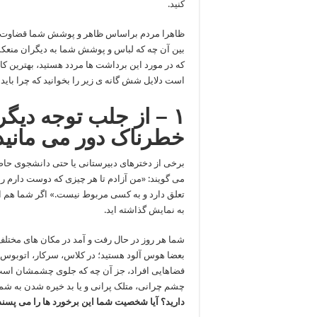
کنید.
ظاهرا مردم براساس ظاهر و پوشش شما قضاوت ها و
بین آن چه که لباس و پوشش شما به دیگران منعک
که در مورد این برداشت ها مردد هستید، بهترین کا
است دلایل شش گانه ی زیر را بخوانید که چرا با
۱ – از جلب توجه دیگ
خطرناک دور می مانید
برخی از دخترهای دبیرستانی یا حتی دانشجوی حاضر
می گویند: «من آزادم تا هر چیزی که دوست دارم را
تعلق دارد و به کسی مربوط نیست.» اگر شما هم ای
به نمایش گذاشته اید.
شما هر روز در حال رفت و آمد در مکان های مختلف 
بعضا هوس آلود هستید؛ در کلاس، سرکار، اتوبوس، 
فضاهایی افراد، جز آن چه که جلوی چشمشان است و
چشم چرانی، متلک پرانی و یا بد خیره شدن به شم
دارید؟ آیا شخصیت شما این برخورد ها را می پسند