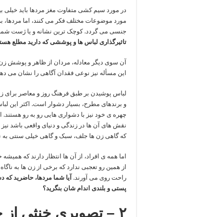
در مورد سیم کشی متفاوت مغز مردها باید خیلی بیش
مورد موضوعات مختلف فکر می کنند، اما مردها، 
جنسی می گردد. کوچک ترین نشانه و یا ژست شما،
تاثیرگذاری لباس ها و پوششی که دارید مطلع هست
آن سوی دیگر معادله، مردان از ظاهر و پوشش زن،
این مسأله نیز نوعی فقدان آگاهی را نشان می دهد
لباس پوشیدن بر طبق فرهنگ روز و معاصر برای زن
و برندهای مطرح، بسیار دشوار است. اکثر این لباس 
چهره ی خود نیز با دشواری هایی رو به رو هستند.
نقش های آن ها در زندگی و دنیای واقعی باشد نیز 
که گاهی زن ها جلف، سبک و گاهی خیلی سنتی به 
اما همه ی افراد، از آن ها انتظار دارند که همی
از همین رو تعجبی ندارد که برخی از زن ها به ناگاه
راحت روی می آورند.
آیا شما مردها، حاضرید که دس
پستی و بلندی اندام شان بنگرید؟
۲ – تصویری خنثی از 