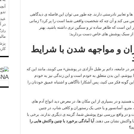
آنچه
تدو
 تعابیر نادرستی دارند. چه طور می توان این فاصله ی دیدگاهی
عبدل
س می کند و آن چه که شخصیت واقعی شما است را پر کرد؟ زمانی
در آ
ر این است که ظاهر ساده تر و سنگین تری داشته باشید. بهتر
دادگ
ید از سبک پوشش های خاص دست بردارید:
مالی
ران و مواجهه شدن با شرایط
کارم
 در جامعه، دائم بر طبل «آزادی در پوشش» می کوبند، مانند این که
 بپوشم، این بدن متعلق به خودم است و این زندگی نیز به خودم
SNA
ن گونه فکر می کنید، پس آشکارا ناآگاهی و اشتباه عمیق خودتان را
هستید و در بسیاری از این مکان ها، در معرض دید انواع آدم های
مترو، آسانسور و یا حتی یک رستوران و کافی شاپ. در چنین
 در واقع بررسی نوع پوشش شما، گزینه ی دیگری ندارند. برخی با
ا واکنش نشان می دهند.
آیا آمادگی برخورد با چنین واکنش هایی را
د؟