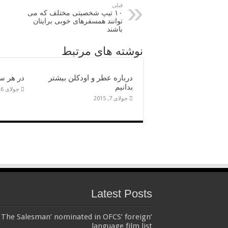
قبلی
۱۰ تیپ شخصیتی مختلف که می
توانند همسفرهای خوبی برایتان
باشند
نوشته های مرتبط
درباره عطر و اودکلن بیشتر
در هر س
بدانیم
جولای 6, 2015
جولای 7, 2015
Latest Posts
‘The Salesman’ nominated in OFCS’ foreign
language film list