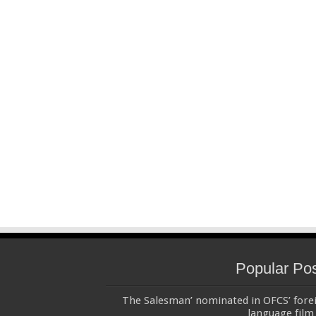
Popular Po
‘The Salesman’ nominated in OFCS’ fore
language film 