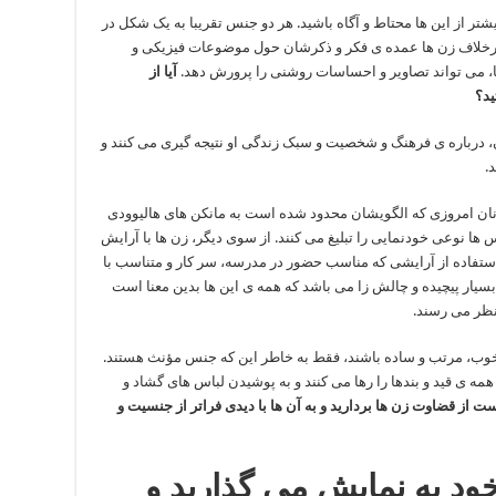
تر از این ها محتاط و آگاه باشید. هر دو جنس تقریبا به یک شکل در
برخلاف زن ها عمده ی فکر و ذکرشان حول موضوعات فیزیکی و
 می تواند تصاویر و احساسات روشنی را پرورش دهد.
آیا از
ید؟
 درباره ی فرهنگ و شخصیت و سبک زندگی او نتیجه گیری می کنند و
.
ان امروزی که الگویشان محدود شده است به مانکن های هالیوودی
ها نوعی خودنمایی را تبلیغ می کنند. از سوی دیگر، زن ها با آرایش
 استفاده از آرایشی که مناسب حضور در مدرسه، سر کار و متناسب با
بسیار پیچیده و چالش زا می باشد که همه ی این ها بدین معنا است
نظر می رسند.
شه خوب، مرتب و ساده باشند، فقط به خاطر این که جنس مؤنث هستند.
 همه ی قید و بندها را رها می کنند و به پوشیدن لباس های گشاد و
ت از قضاوت زن ها بردارید و به آن ها با دیدی فراتر از جنسیت و
خود به نمایش می گذارید و