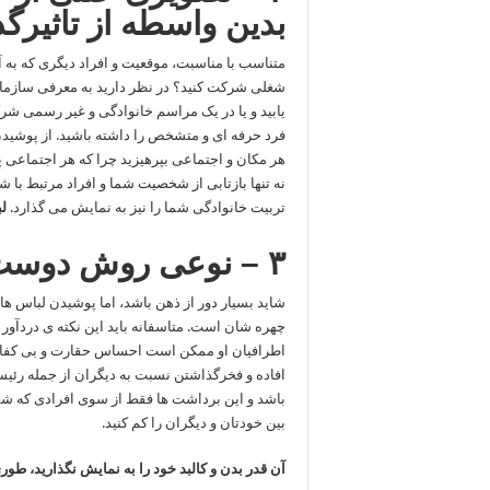
بدین واسطه از تاثیرگ
متناسب با مناسبت، موقعیت و افراد دیگری که به 
شغلی شرکت کنید؟ در نظر دارید به معرفی سازمان 
یابید و یا در یک مراسم خانوادگی و غیر رسمی ش
فرد حرفه ای و متشخص را داشته باشید. از پوشیدن 
هر مکان و اجتماعی بپرهیزید چرا که هر اجتماعی
نه تنها بازتابی از شخصیت شما و افراد مرتبط با 
تربیت خانوادگی شما را نیز به نمایش می گذارد.
ل
۳ – نوعی روش دوست شدن با زن ها است
شاید بسیار دور از ذهن باشد، اما پوشیدن لباس ه
چهره شان است. متاسفانه باید این نکته ی دردآور 
اطرافیان او ممکن است احساس حقارت و بی کفایت
افاده و فخرگذاشتن نسبت به دیگران از جمله رئی
باشد و این برداشت ها فقط از سوی افرادی که شما
بین خودتان و دیگران را کم کنید.
آن قدر بدن و کالبد خود را به نمایش نگذارید، ط