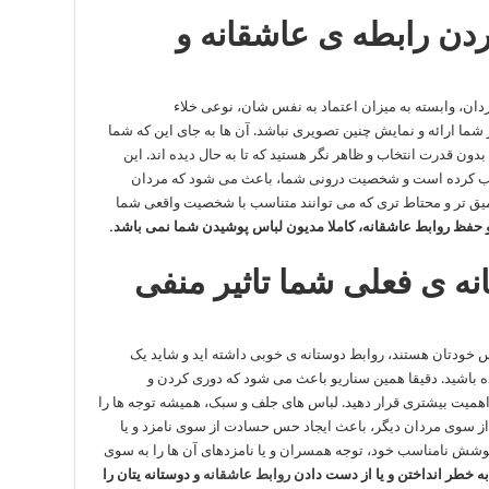
کردن رابطه ی عاشقانه و
ن، وابسته به میزان اعتماد به نفس شان، نوعی خلاء
 ارائه و نمایش چنین تصویری نباشد. آن ها به جای این که شما
دون قدرت انتخاب و ظاهر نگر هستید که تا به حال دیده اند. این
جلب کرده است و شخصیت درونی شما، باعث می شود که مردان
تر و محتاط تری که می توانند متناسب با شخصیت واقعی شما
 حفظ روابط عاشقانه، کاملا مدیون لباس پوشیدن شما نمی باشد.
انه ی فعلی شما تاثیر منفی
س خودتان هستند، روابط دوستانه ی خوبی داشته اید و شاید یک
ه باشید. دقیقا همین سناریو باعث می شود که دوری کردن و
اهمیت بیشتری قرار دهید. لباس های جلف و سبک، همیشه توجه ها را
ز سوی مردان دیگر، باعث ایجاد حس حسادت از سوی نامزد و یا
وشش نامناسب خود، توجه همسران و یا نامزدهای آن ها را به سوی
به خطر انداختن و یا از دست دادن
روابط عاشقانه
و دوستانه یتان را