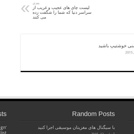
بعدی
لیست چای های عجیب و غریب از
سراسر دنیا که شما را شگفت زده
می کنند
نی خوشتیپ باشید
sts
Random Posts
با سیگنال های مغزیتان موسیقی اجرا کنید
ign
list