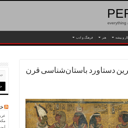
PER
everything
ار و پیشه
هنر
فرهنگ و ادب
ترین دستاورد باستان‌شناسی قرن
خب
عربس
مکه»
آنچه