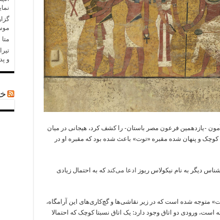
نمای
گزار
موسا
متا در 
تیرا
و پد
خب
وت‌عنخ‌آمون -یازدهمین فرعون مصر باستان- را کشف کرد، هیجانی در میان
ی کوچک و پنهان شده مقبره «توت» باعث شده بود که مقبره او در
ناس دیگر به نام نیکولاس ریوز
ادعا می‌کند
که به احتمال زیادی
ت» متوجه شده است که در زیر نقاشی‌ها و گچ‌کاری‌های این آرامگاه،
 است، ورودی دو اتاق وجود دارد: یک اتاق نسبتا کوچک که احتمالا