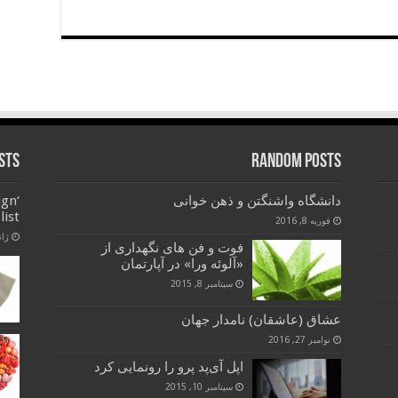
sts
Random Posts
دانشگاه واشنگتن و ذهن خوانی
ign
list
فوریه 8, 2016
ژانویه
فوت و فن های نگهداری از
«آلوئه ورا» در آپارتمان‌
سپتامبر 8, 2015
عشاق (عاشقان) نامدار جهان
نوامبر 27, 2016
اپل آی‌پد پرو را رونمایی کرد
سپتامبر 10, 2015