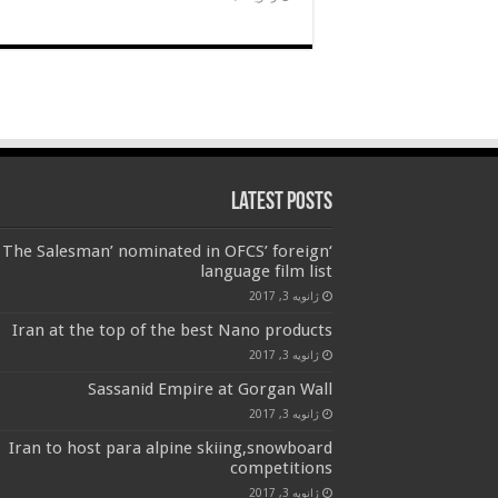
Latest Posts
‘The Salesman’ nominated in OFCS’ foreign
language film list
ژانویه 3, 2017
Iran at the top of the best Nano products
ژانویه 3, 2017
Sassanid Empire at Gorgan Wall
ژانویه 3, 2017
Iran to host para alpine skiing,snowboard
competitions
ژانویه 3, 2017