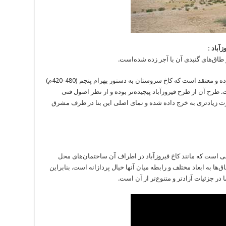
آباد :
و طاق‌های گنبدی آن با آجر زده شده‌است.
آندره گدار در کتاب هنر ایران از کاخ ساسان یاد کرده و معتقد است که کاخ سروستان به دستور بهرام پنجم (480-420م)
 طرح آن از طرح فیروزآباد پیچیده‌تر بوده و از نظر اصول فنی
ارت زیادتری به خرج داده شده و نمای اصلی این بنا در طرف مشرق
ی است که مانند کاخ فیروزآباد در اطراف آن ساختمان‌های محل
ا به ابعاد مختلف و رابطه میان آنها خیال پردازانه است. بنابراین
ر جزئیات آزادتر و متنوع‌تر از آن است.