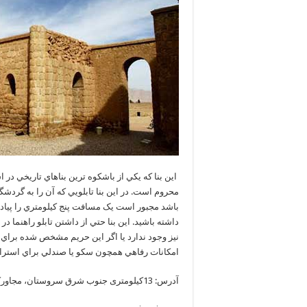
اين بنا که يکي از باشکوه ترين بناهاي تاريخي د
محروم است. در اين بنا تابلويي که آن را به گردش
باشد مجبور است يک مسافت پنج کيلومتري را پياده ر
داشته باشید. اين بنا حتي از داشتن تابلو راهنم
نيز وجود ندارد يا اگر اين حريم مشخص شده بر
امکانات رفاهي همچون سکو يا صندلي براي استرا
آدرس: 13کیلومتری جنوب شرق سروستان، مجاورکوه نظرآباد