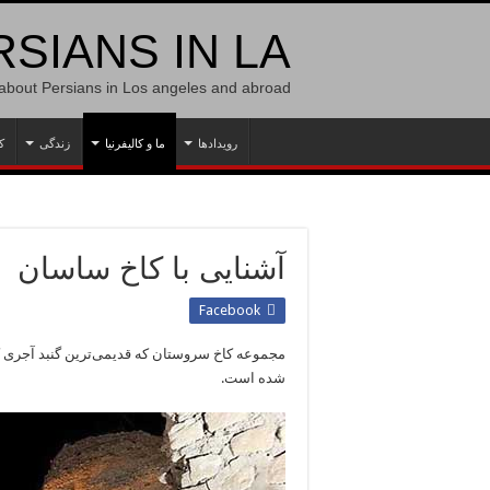
SIANS IN LA
 about Persians in Los angeles and abroad
رویدادها
ما و کالیفرنیا
زندگی
ک
آشنایی با کاخ ساسان
Facebook
مجموعه کاخ سروستان که قدیمی‌ترین گنبد آجری ک
شده است.