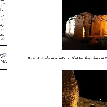
آنچه
ایرا
«ژنر
رسان
ارتش
حملا
محمد
تکذی
 سروستان نشان میدهد که اين مجموعه ساساني در دوره اوج
SNA