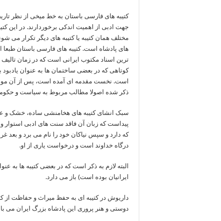
کتیبه های فارسی باستان به خط میخی از نظر تاری
جهت ادبی از اهمیت اندکی برخوردارند. در این کتیب
مختلف همان کتیبه یا کتیبه های دیگر تکرار می شوند 
های پادشاه است. کتیبه های فارسی باستان طبعا ا
ترین اسناد مکتوب ایرانی است که در زمان تالیف به
کوتاهی که در بعضی ساختمان ها به عنوان یادبود 
است. نخست مقدمه ای آمده است، پس از آن موضوع
ذکر شده اصولا مطالب مربوط به سیاست و حکو
سبک انشای کتیبه های هخامنشی ساده، خشک و عاری
پیداست که زبان آن فاقد سنت های ادبی استوار و دیر
که دارد و سپس نیاکان خود را نام می برد و بعد غرض
درگاه خداوند است و درخواست یاری از او.
البته لازم به ذکر است که در بعضی کتیبه ها به عن
ایرانیان بوده است) باز می دارد.
داریوش در کتیبه ای به حفظ میراث و حفاظت از کت
دوستی و هنر پروری این پادشاه بزرگ ایران می با