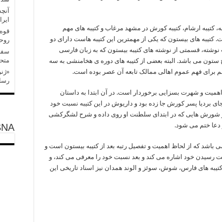
آنچه
ایرا
منه، کتیبه ارشام، کتیبه کورش در مشهد مرغاب و کتیبه های مهم
قوه 
تیبه های بیستون که یکی از مهمترین این کتیبه هاست دارای دو
روح
ه، قسمتی از نوشته های کتیبه بیستون که به زبان فارسی
سفر 
متحد
ستون می باشد. البته بعضی از کتیبه های دوره ی هخامنشی به سه
م برای فهم عموم اهالی ممالک تابعه آن عصر بوده است.
«ژنر
رسان
اهمیت و شهرت بسزایی برخوردار است. در آن ابتدا به داستان
بجای بردیا پسر کورش جا زده بود و داریوش در این کتیبه نسبت خود
و شورش هایی که در ابتدای سلطنت او روی داده و شرح لشگرکشی
 دعا ختم می شود.
SNA
 باشد که از لحاظ اهمیت و تفصیل رتبه بعد از کتیبه بیستون است و
نت رسیدن خود اشاره می کند و بعد نسبت خود را معرفی می کند، و
کتیبه های فارس، شوش، سوئز و الوند همدان نیز اسناد تاریخی این