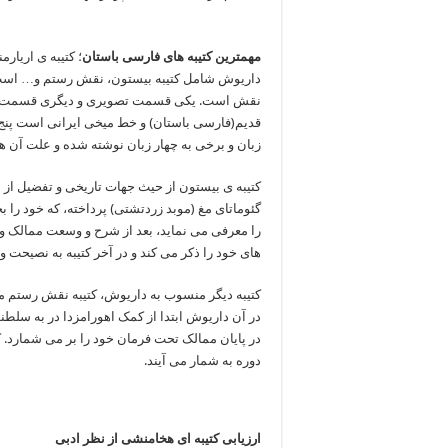
مهمترین کتیبه های فارسی باستان
؛ کتیبه ی اریار
داریوش شامل کتیبه بیستون، نقش رستم و… است. ک
نقش است. یکی قسمت تصویری و دیگری قسمت نوشت
قدیم(فارسی باستان) و خط میخی ایرانی است پنج 
زبان و برخی به چهار زبان نوشته شده و علت آن ه
کتیبه ی بیستون از حیث جهات تاریخی و تفضیل از 
گئوماتای مغ (موبد زردتشتی) پرداخته، که خود را 
را معرفی می نماید، بعد از شرح و وسعت ممالک 
های خود را ذکر می کند و در آخر کتیبه به نصیحت و
کتیبه دیگر منسوب به داریوش، کتیبه نقش رستم می
در آن داریوش ابتدا از کمک اهورامزدا در به سلط
در پایان ممالک تحت فرمان خود را بر می شمارد. 
دوره به شمار می آیند.
ارزیابی کتیبه ای هخامنشی از نظر ادبی